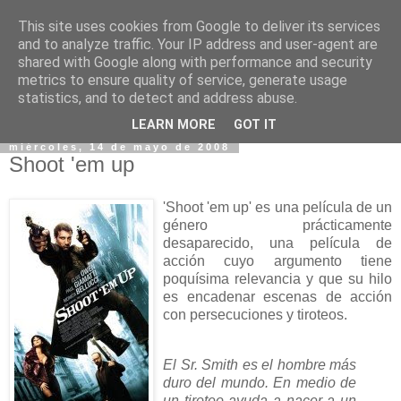
This site uses cookies from Google to deliver its services
and to analyze traffic. Your IP address and user-agent are
shared with Google along with performance and security
metrics to ensure quality of service, generate usage
statistics, and to detect and address abuse.
▼
LEARN MORE
GOT IT
miércoles, 14 de mayo de 2008
Shoot 'em up
'Shoot 'em up' es una película de un
género prácticamente
desaparecido, una película de
acción cuyo argumento tiene
poquísima relevancia y que su hilo
es encadenar escenas de acción
con persecuciones y tiroteos.
El Sr. Smith es el hombre más
duro del mundo. En medio de
un tiroteo ayuda a nacer a un