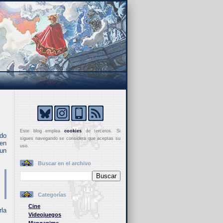
Este blog emplea
cookies
de terceros. Si
do
sigues navegando se considera que aceptas su
 en
uso.
 un
Buscar en el archivo
Categorías
Cine
rla
Videojuegos