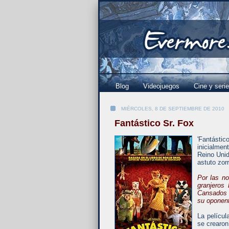
Blog
Videojuegos
Cine y seri
MIÉRCOLES, 8 DE SEPTIEMBRE DE 2010
Fantástico Sr. Fox
'Fantásti
inicialmen
Reino Unid
astuto zor
Por las no
granjeros
Cansados d
su oponent
La películ
se crearon