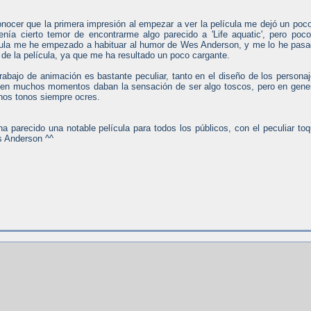
nocer que la primera impresión al empezar a ver la película me dejó un poc
enía cierto temor de encontrarme algo parecido a 'Life aquatic', pero poc
cula me he empezado a habituar al humor de Wes Anderson, y me lo he pas
o de la película, ya que me ha resultado un poco cargante.
rabajo de animación es bastante peculiar, tanto en el diseño de los persona
 en muchos momentos daban la sensación de ser algo toscos, pero en gene
nos tonos siempre ocres.
a parecido una notable película para todos los públicos, con el peculiar to
s Anderson ^^