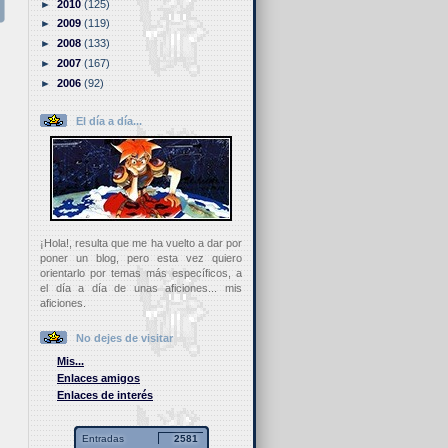
►
2010
(125)
►
2009
(119)
►
2008
(133)
►
2007
(167)
►
2006
(92)
El día a día...
¡Hola!, resulta que me ha vuelto a dar por
poner un blog, pero esta vez quiero
orientarlo por temas más específicos, a
el día a día de unas aficiones... mis
aficiones.
No dejes de visitar
Mis...
Enlaces amigos
Enlaces de interés
Entradas
2581