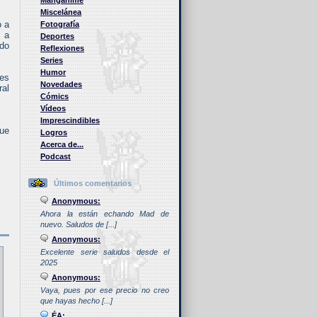
Manganime
Miscelánea
o a
Fotografía
o a
Deportes
ado
Reflexiones
Series
Humor
jes
Novedades
ral
Cómics
Vídeos
Imprescindibles
que
Logros
Acerca de...
Podcast
Últimos comentarios
Anonymous:
Ahora la están echando Mad de
nuevo. Saludos de [...]
Anonymous:
Excelente serie saludos desde el
2025
Anonymous:
Vaya, pues por ese precio no creo
que hayas hecho [...]
ÉA: