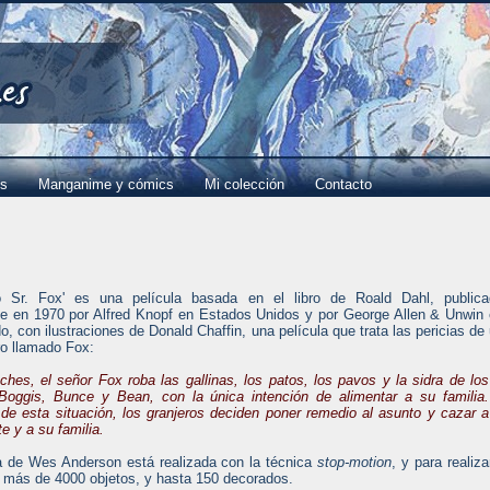
es
Manganime y cómics
Mi colección
Contacto
co Sr. Fox' es una película basada en el libro de Roald Dahl, publica
te en 1970 por Alfred Knopf en Estados Unidos y por George Allen & Unwin
o, con ilustraciones de Donald Chaffin, una película que trata las pericias de
ro llamado Fox:
ches, el señor Fox roba las gallinas, los patos, los pavos y la sidra de los
 Boggis, Bunce y Bean, con la única intención de alimentar a su familia.
e esta situación, los granjeros deciden poner remedio al asunto y cazar a
e y a su familia.
a de Wes Anderson está realizada con la técnica
stop-motion
, y para realiza
 más de 4000 objetos, y hasta 150 decorados.