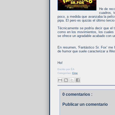
He de reco
cuadros, t
poco, a medida que avanzaba la pelí
pipa. El pero es quizás el último terci
Técnicamente se podría decir que el t
como en los movimientos, los cuales
se ofrece un agradable acabado con u
En resumen, 'Fantástico Sr. Fox' me h
de humor que suele caracterizar a We
Ho!
Escrito por
ÉA
Categorías:
Cine
0 comentarios :
Publicar un comentario