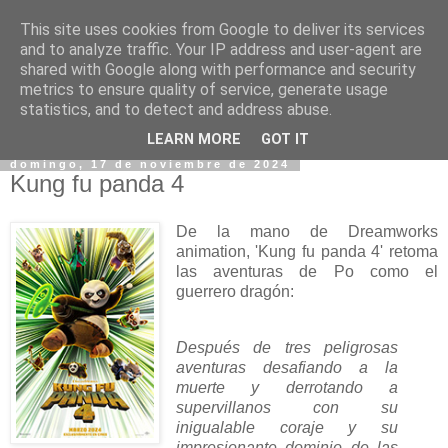
This site uses cookies from Google to deliver its services
and to analyze traffic. Your IP address and user-agent are
shared with Google along with performance and security
metrics to ensure quality of service, generate usage
statistics, and to detect and address abuse.
▼
LEARN MORE
GOT IT
domingo, 17 de noviembre de 2024
Kung fu panda 4
De la mano de Dreamworks
animation, 'Kung fu panda 4' retoma
las aventuras de Po como el
guerrero dragón:
Después de tres peligrosas
aventuras desafiando a la
muerte y derrotando a
supervillanos con su
inigualable coraje y su
impresionante dominio de las