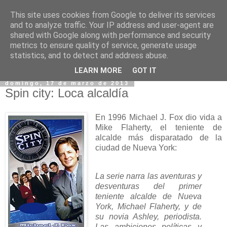
This site uses cookies from Google to deliver its services
and to analyze traffic. Your IP address and user-agent are
shared with Google along with performance and security
metrics to ensure quality of service, generate usage
statistics, and to detect and address abuse.
▼
LEARN MORE
GOT IT
domingo, 17 de marzo de 2013
Spin city: Loca alcaldía
En 1996 Michael J. Fox dio vida a
Mike Flaherty, el teniente de
alcalde más disparatado de la
ciudad de Nueva York:
La serie narra las aventuras y
desventuras del primer
teniente alcalde de Nueva
York, Michael Flaherty, y de
su novia Ashley, periodista.
Las ambiciones políticas y