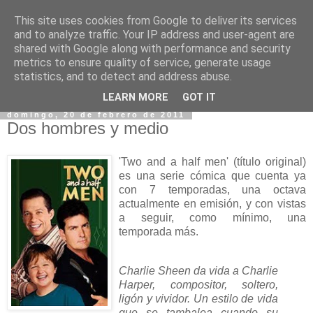
This site uses cookies from Google to deliver its services
and to analyze traffic. Your IP address and user-agent are
shared with Google along with performance and security
metrics to ensure quality of service, generate usage
statistics, and to detect and address abuse.
▼
LEARN MORE
GOT IT
domingo, 20 de febrero de 2011
Dos hombres y medio
'Two and a half men' (título original)
es una serie cómica que cuenta ya
con 7 temporadas, una octava
actualmente en emisión, y con vistas
a seguir, como mínimo, una
temporada más.
Charlie Sheen da vida a Charlie
Harper, compositor, soltero,
ligón y vividor. Un estilo de vida
que se tambalea cuando su