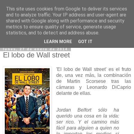
This site uses cookies from Google to deliver its services
and to analyze traffic. Your IP address and user-agent are
shared with Google along with performance and security
metrics to ensure quality of service, generate usage
statistics, and to detect and address abuse.
▼
LEARN MORE
GOT IT
lunes, 27 de enero de 2014
El lobo de Wall street
'El lobo de Wall street' es el fruto
de, una vez más, la combinación
de Martin Scorsese tras las
cámaras y Leonardo DiCaprio
delante de ellas.
Jordan Belfort sólo ha
querido una cosa en la vida:
ser rico. Y el camino más
fácil para alguien a quien no
le importan los medios si