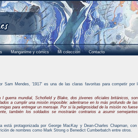
es
Manganime y cómics
Mi colección
Contacto
por Sam Mendes, '1917' es una de las claras favoritas para competir por 
a I guerra mundial, Schofield y Blake, dos jóvenes oficiales británicos, son
dos a cumplir una misión imposible: adentrarse en lo más profundo de las
migas para entregar un mensaje. Por si la peligrosidad de la misión no fuese
ente, también los soldados se mostrarán contrarios a asumir semejantes
ula está protagonizada por George MacKay y Dean-Charles Chapman, con 
rición de nombres como Mark Strong o Benedict Cumberbatch entre otros.