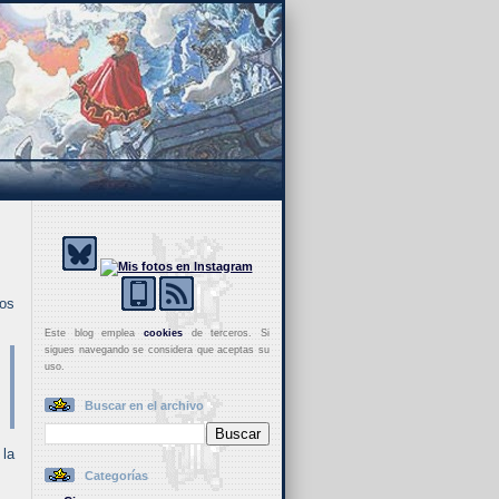
los
Este blog emplea
cookies
de terceros. Si
sigues navegando se considera que aceptas su
uso.
Buscar en el archivo
la
Categorías