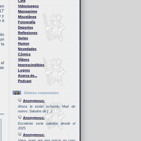
Cine
en
Videojuegos
17'
Manganime
o y
Miscelánea
n a
Fotografía
Deportes
Reflexiones
elo
Series
 un
 la
Humor
Novedades
Cómics
Vídeos
 el
Imprescindibles
ras
Logros
Acerca de...
Podcast
Últimos comentarios
Anonymous:
Ahora la están echando Mad de
nuevo. Saludos de [...]
Anonymous:
Excelente serie saludos desde el
2025
Anonymous:
Vaya, pues por ese precio no creo