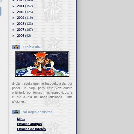
►
2012
(148)
►
2011
(152)
►
2010
(125)
►
2009
(119)
►
2008
(133)
►
2007
(167)
►
2006
(92)
El día a día...
¡Hola!, resulta que me ha vuelto a dar por
poner un blog, pero esta vez quiero
orientarlo por temas más específicos, a
el día a día de unas aficiones... mis
aficiones.
No dejes de visitar
Mis...
Enlaces amigos
Enlaces de interés