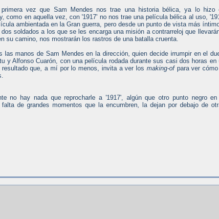
 primera vez que Sam Mendes nos trae una historia bélica, ya lo hizo 
 y, como en aquella vez, con '1917' no nos trae una película bélica al uso, '19
lícula ambientada en la Gran guerra, pero desde un punto de vista más íntim
os soldados a los que se les encarga una misión a contrarreloj que llevará
en su camino, nos mostrarán los rastros de una batalla cruenta.
es las manos de Sam Mendes en la dirección, quien decide irrumpir en el du
ritu y Alfonso Cuarón, con una película rodada durante sus casi dos horas en
resultado que, a mí por lo menos, invita a ver los
making-of
para ver cómo
s.
te no hay nada que reprocharle a '1917', algún que otro punto negro en
la falta de grandes momentos que la encumbren, la dejan por debajo de ot