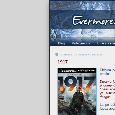
Blog
Videojuegos
Cine y seri
VIERNES, 24 DE ENERO DE 2020
1917
Dirigida 
precios.
Durante l
encomenda
líneas ene
ya sufici
riesgos.
La pelíc
fugaz apa