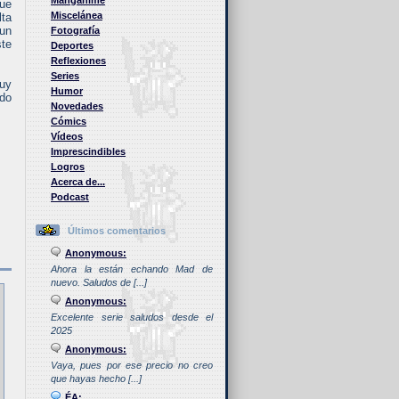
Manganime
que
Miscelánea
lta
 un
Fotografía
ste
Deportes
Reflexiones
Series
muy
Humor
ido
Novedades
Cómics
Vídeos
Imprescindibles
Logros
Acerca de...
Podcast
Últimos comentarios
Anonymous:
Ahora la están echando Mad de
nuevo. Saludos de [...]
Anonymous:
Excelente serie saludos desde el
2025
Anonymous:
Vaya, pues por ese precio no creo
que hayas hecho [...]
ÉA: