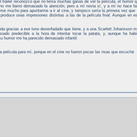
el tráiler reconozco que no tenía muchas ganas de ver la película, el humor 
 no me llamó demasiado la atención, pero a mí novia sí, y a mí no hace fa
me mucho para apuntarme a ir al cine, y tampoco sería la primera vez que
e produce unas impresiones distintas a las de la película final. Aunque en e
nida gracias a ese tono desenfadado que tiene, y a una Scarlett Johansson 
siado predecible a la hora de intentar tocar la patata, y, aunque ha hab
 humor me ha parecido demasiado infantil.
película para mí, porque en el cine no fueron pocas las risas que escuché.