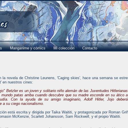
es
Manganime y cómics
Mi colección
Contacto
 la novela de Christine Leunens, 'Caging skies', hace una semana se estr
it' en nuestros cines:
jo" Betzler es un joven y solitario niño alemán de las Juventudes Hitlerianas
 mundo patas arriba cuando descubre que su madre esconde en su ático a
judía. Con la ayuda de su amigo imaginario, Adolf Hitler, Jojo deberá
se a su ciego nacionalismo.
ión está escrita y dirigida por Taika Waititi, y protagonizada por Roman Grif
omasin McKenzie, Scarlett Johansson, Sam Rockwell, y el propio Waititi.