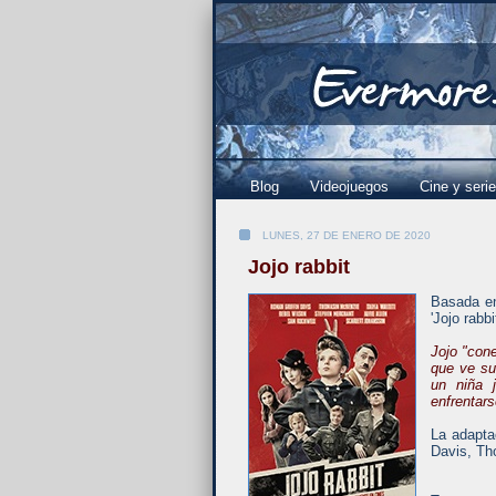
Blog
Videojuegos
Cine y seri
LUNES, 27 DE ENERO DE 2020
Jojo rabbit
Basada en
'Jojo rabb
Jojo "cone
que ve su
un niña 
enfrentar
La adaptac
Davis, Th