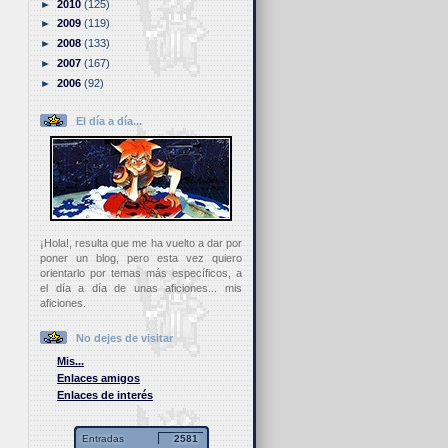
►
2010
(125)
►
2009
(119)
►
2008
(133)
►
2007
(167)
►
2006
(92)
El día a día...
¡Hola!, resulta que me ha vuelto a dar por
poner un blog, pero esta vez quiero
orientarlo por temas más específicos, a
el día a día de unas aficiones... mis
aficiones.
No dejes de visitar
Mis...
Enlaces amigos
Enlaces de interés
Entradas
2581