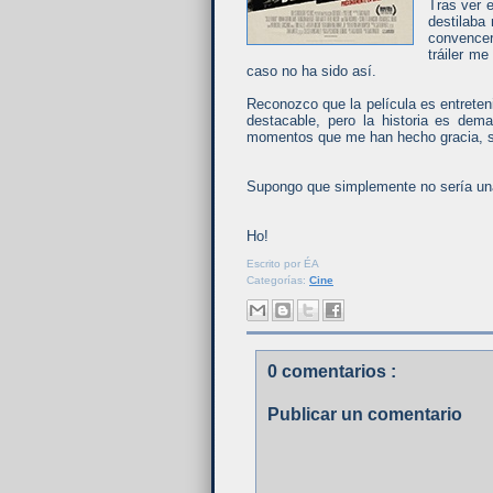
Tras ver 
destilaba
convencer
tráiler m
caso no ha sido así.
Reconozco que la película es entrete
destacable, pero la historia es dema
momentos que me han hecho gracia, su
Supongo que simplemente no sería una 
Ho!
Escrito por
ÉA
Categorías:
Cine
0 comentarios :
Publicar un comentario