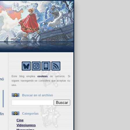
Este blog emplea
cookies
de terceros. Si
enó
sigues navegando se considera que aceptas su
uso.
Buscar en el archivo
fin
Categorías
Cine
Videojuegos