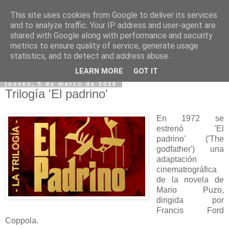
This site uses cookies from Google to deliver its services
and to analyze traffic. Your IP address and user-agent are
shared with Google along with performance and security
metrics to ensure quality of service, generate usage
statistics, and to detect and address abuse.
▼
LEARN MORE
GOT IT
jueves, 5 de marzo de 2026
Trilogía 'El padrino'
En 1972 se
estrenó 'El
padrino' ('The
godfather') una
adaptación
cinematrográfica
de la novela de
Mario Puzo,
dirigida por
Francis Ford
Coppola.