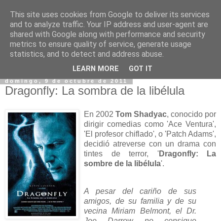
This site uses cookies from Google to deliver its services
and to analyze traffic. Your IP address and user-agent are
shared with Google along with performance and security
metrics to ensure quality of service, generate usage
statistics, and to detect and address abuse.
▼
LEARN MORE
GOT IT
domingo, 9 de octubre de 2011
Dragonfly: La sombra de la libélula
En 2002
Tom Shadyac
, conocido por
dirigir comedias como 'Ace Ventura',
'El profesor chiflado', o 'Patch Adams',
decidió atreverse con un drama con
tintes de terror, '
Dragonfly: La
sombre de la libélula
'.
A pesar del cariño de sus
amigos, de su familia y de su
vecina Miriam Belmont, el Dr.
Joe Darrow no consigue