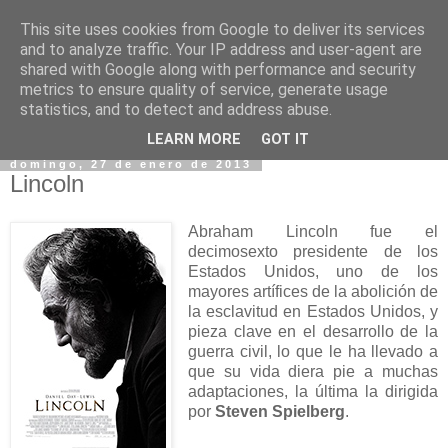
This site uses cookies from Google to deliver its services
and to analyze traffic. Your IP address and user-agent are
shared with Google along with performance and security
metrics to ensure quality of service, generate usage
statistics, and to detect and address abuse.
▼
LEARN MORE
GOT IT
domingo, 27 de enero de 2013
Lincoln
Abraham Lincoln fue el
decimosexto presidente de los
Estados Unidos, uno de los
mayores artífices de la abolición de
la esclavitud en Estados Unidos, y
pieza clave en el desarrollo de la
guerra civil, lo que le ha llevado a
que su vida diera pie a muchas
adaptaciones, la última la dirigida
por
Steven Spielberg
.