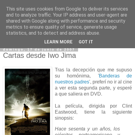
This site uses cookies from Google to deliver its services
and to analyze traffic. Your IP address and user-agent are
shared with Google along with performance and security
metrics to ensure quality of service, generate usage
statistics, and to detect and address abuse.
▼
LEARN MORE
GOT IT
domingo, 17 de junio de 2007
Cartas desde Iwo Jima
Tras la decepción que me supuso
su homónima, '
Banderas de
nuestros padres
', preferí no ir al cine
a ver esta segunda parte, y esperé
a que saliera en DVD.
La película, dirigida por Clint
Eastwood, tiene la siguiente
sinopsis:
Hace sesenta y un años, los
ejércitos norteamericano y