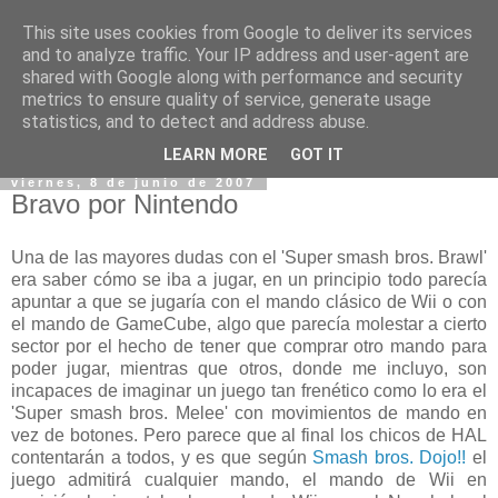
This site uses cookies from Google to deliver its services
and to analyze traffic. Your IP address and user-agent are
shared with Google along with performance and security
metrics to ensure quality of service, generate usage
statistics, and to detect and address abuse.
▼
LEARN MORE
GOT IT
viernes, 8 de junio de 2007
Bravo por Nintendo
Una de las mayores dudas con el 'Super smash bros. Brawl'
era saber cómo se iba a jugar, en un principio todo parecía
apuntar a que se jugaría con el mando clásico de Wii o con
el mando de GameCube, algo que parecía molestar a cierto
sector por el hecho de tener que comprar otro mando para
poder jugar, mientras que otros, donde me incluyo, son
incapaces de imaginar un juego tan frenético como lo era el
'Super smash bros. Melee' con movimientos de mando en
vez de botones. Pero parece que al final los chicos de HAL
contentarán a todos, y es que según
Smash bros. Dojo!!
el
juego admitirá cualquier mando, el mando de Wii en