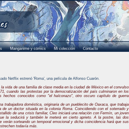
es
Manganime y cómics
Mi colección
Contacto
ado Netflix estrenó 'Roma', una película de Alfonso Cuarón.
 la vida de una familia de clase media en la ciudad de México en el convulso
71, cuando las protestas por la democratización del país culminaron en los
s hechos conocidos como "el halconazo", otro oscuro capítulo de guerra
na trabajadora doméstica, originaria de un pueblecito de Oaxaca, que trabaja
a de un doctor situada en la colonia Roma. Coincidiendo con el soterrado y
stallido de una crisis familiar, Cleo iniciará una relación con Fermín, un joven
ue la seducirá y también le meterá en cierto aprieto. A la postre, las dos
e verán sorteando un temporal emocional y dicha coincidencia hará que sus
estrechen todavía más.