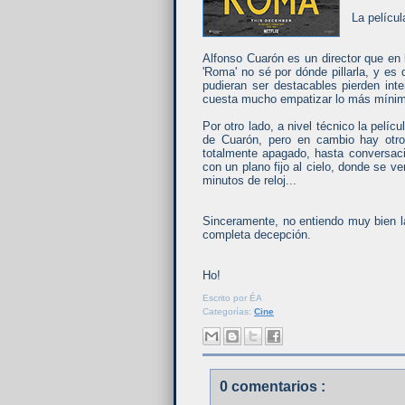
La películ
Alfonso Cuarón es un director que en
'Roma' no sé por dónde pillarla, y es
pudieran ser destacables pierden int
cuesta mucho empatizar lo más míni
Por otro lado, a nivel técnico la pelíc
de Cuarón, pero en cambio hay otr
totalmente apagado, hasta conversaci
con un plano fijo al cielo, donde se 
minutos de reloj...
Sinceramente, no entiendo muy bien l
completa decepción.
Ho!
Escrito por
ÉA
Categorías:
Cine
0 comentarios :