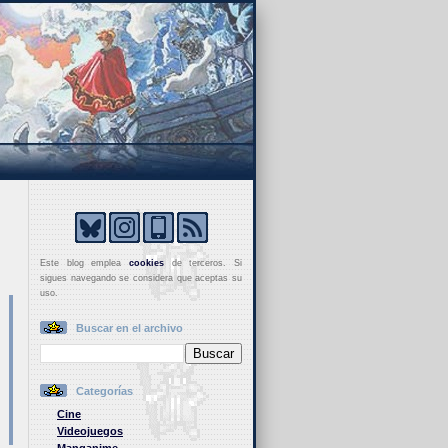
Este blog emplea
cookies
de terceros. Si
sigues navegando se considera que aceptas su
uso.
Buscar en el archivo
Categorías
Cine
Videojuegos