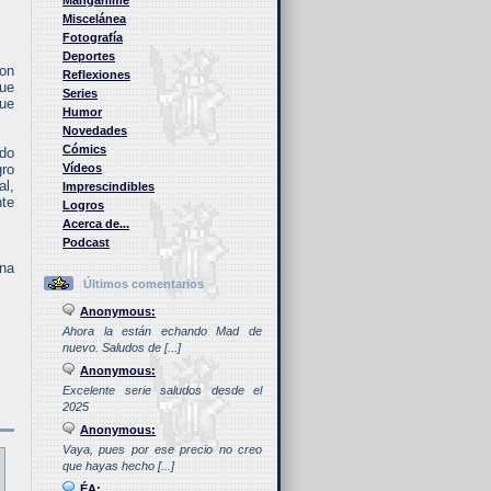
Manganime
Miscelánea
Fotografía
Deportes
con
Reflexiones
que
Series
que
Humor
Novedades
Cómics
ndo
ro
Vídeos
al,
Imprescindibles
nte
Logros
Acerca de...
Podcast
una
Últimos comentarios
Anonymous:
Ahora la están echando Mad de
nuevo. Saludos de [...]
Anonymous:
Excelente serie saludos desde el
2025
Anonymous:
Vaya, pues por ese precio no creo
que hayas hecho [...]
ÉA: