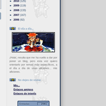
►
2010
(125)
►
2009
(119)
►
2008
(133)
►
2007
(167)
►
2006
(92)
El día a día...
¡Hola!, resulta que me ha vuelto a dar por
poner un blog, pero esta vez quiero
orientarlo por temas más específicos, a
el día a día de unas aficiones... mis
aficiones.
No dejes de visitar
Mis...
Enlaces amigos
Enlaces de interés
Entradas
2581