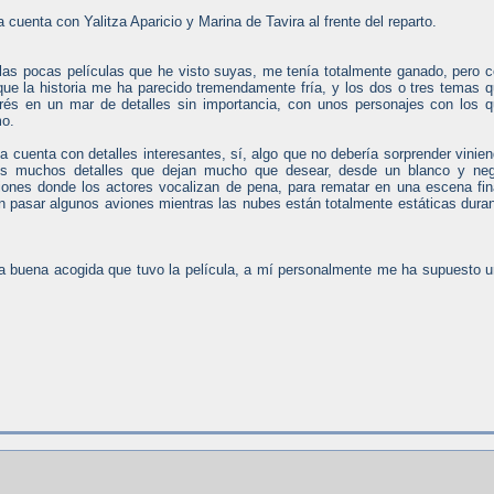
a cuenta con Yalitza Aparicio y Marina de Tavira al frente del reparto.
 las pocas películas que he visto suyas, me tenía totalmente ganado, pero 
 que la historia me ha parecido tremendamente fría, y los dos o tres temas 
erés en un mar de detalles sin importancia, con unos personajes con los 
mo.
ula cuenta con detalles interesantes, sí, algo que no debería sorprender vinie
os muchos detalles que dejan mucho que desear, desde un blanco y neg
ones donde los actores vocalizan de pena, para rematar en una escena fin
ven pasar algunos aviones mientras las nubes están totalmente estáticas dura
a buena acogida que tuvo la película, a mí personalmente me ha supuesto 