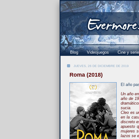
Blog
Videojuegos
Cine y seri
JUEVES, 26 DE DICIEMBRE DE 2019
Roma (2018)
El año pas
Un año en
año de 19
dramático
sucia.
Cleo es u
en la cas
discreto e
apuesto q
mujeres s
lazos se 