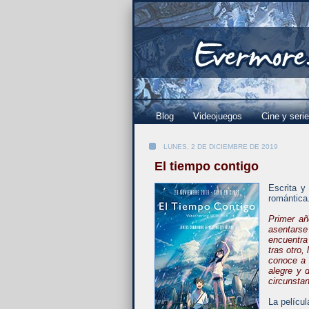
Blog
Videojuegos
Cine y seri
LUNES, 2 DE DICIEMBRE DE 2019
El tiempo contigo
Escrita y 
romántica
Primer añ
asentarse
encuentra
tras otro,
conoce a u
alegre y 
circunstan
La películ