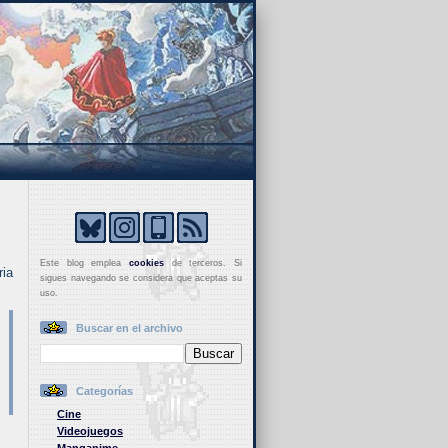
Este blog emplea
cookies
de terceros. Si
ria
sigues navegando se considera que aceptas su
uso.
Buscar en el archivo
Categorías
Cine
Videojuegos