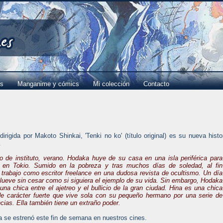
es
Manganime y cómics
Mi colección
Contacto
dirigida por Makoto Shinkai, 'Tenki no ko' (título original) es su nueva histo
.
o de instituto, verano. Hodaka huye de su casa en una isla periférica para
 en Tokio. Sumido en la pobreza y tras muchos días de soledad, al fin
 trabajo como escritor freelance en una dudosa revista de ocultismo. Un día
 llueve sin cesar como si siguiera el ejemplo de su vida. Sin embargo, Hodaka
na chica entre el ajetreo y el bullicio de la gran ciudad. Hina es una chica
de carácter fuerte que vive sola con su pequeño hermano por una serie de
cias. Ella también tiene un extraño poder.
a se estrenó este fin de semana en nuestros cines.