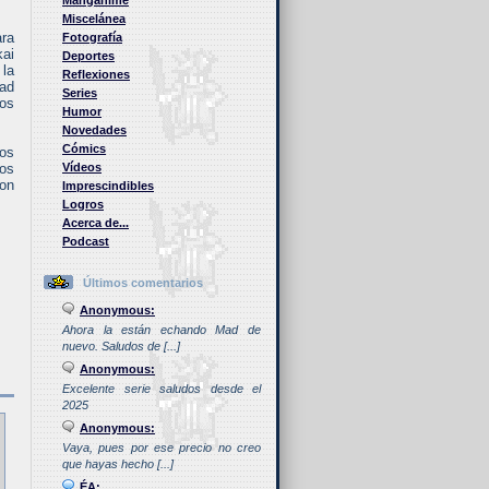
Manganime
Miscelánea
ara
Fotografía
kai
Deportes
 la
Reflexiones
dad
Series
hos
Humor
Novedades
Cómics
mos
nos
Vídeos
con
Imprescindibles
Logros
Acerca de...
Podcast
Últimos comentarios
Anonymous:
Ahora la están echando Mad de
nuevo. Saludos de [...]
Anonymous:
Excelente serie saludos desde el
2025
Anonymous:
Vaya, pues por ese precio no creo
que hayas hecho [...]
ÉA: