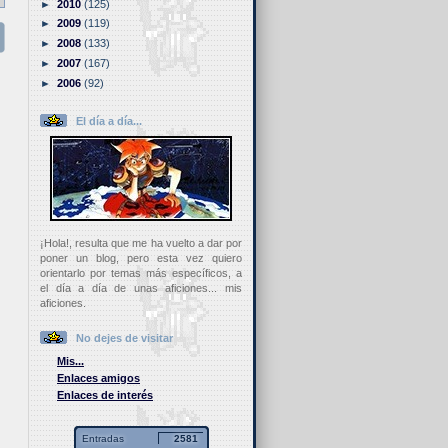
►
2010
(125)
►
2009
(119)
►
2008
(133)
►
2007
(167)
►
2006
(92)
El día a día...
¡Hola!, resulta que me ha vuelto a dar por
poner un blog, pero esta vez quiero
orientarlo por temas más específicos, a
el día a día de unas aficiones... mis
aficiones.
No dejes de visitar
Mis...
Enlaces amigos
Enlaces de interés
Entradas
2581