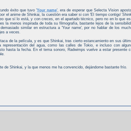
tundo éxito que tuvo '
Your name
', era de esperar que Selecta Vision apost
or el anime de Shinkai, la cuestión era saber si con 'El tiempo contigo' Shin
reo que sí lo está, y con creces, en el apartado técnico, pero no en lo que es
 es la menos inspirada de toda su filmografía, bastante lejos de la sensibili
 demasiado similar en estructura a 'Your name', por no hablar de los muc
jes a veces.
taca de la película, y es que Shinkai, tras cierto estancamiento en sus últi
la representación del agua, como las calles de Tokio, e incluso con algu
sto hasta la fecha. En el tema sonoro, Radwimps vuelve a estar presente 
le.
te de Shinkai, y la que menos me ha convencido, dejándome bastante frío.