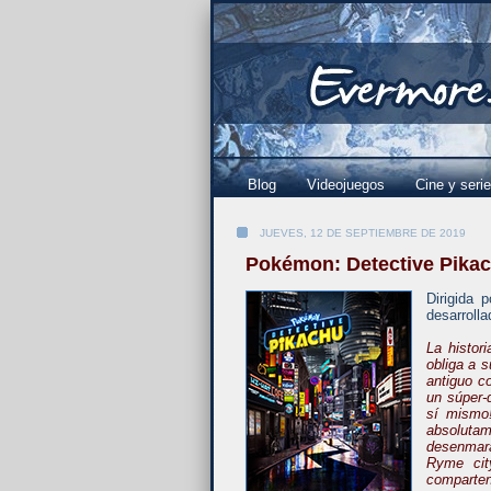
Blog
Videojuegos
Cine y seri
JUEVES, 12 DE SEPTIEMBRE DE 2019
Pokémon: Detective Pika
Dirigida 
desarroll
La histor
obliga a s
antiguo c
un súper-
sí mismo
absoluta
desenmara
Ryme cit
comparten