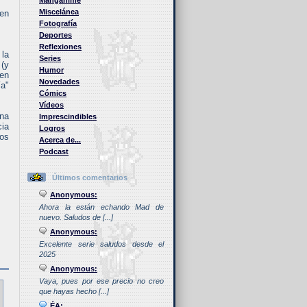
Manganime
Miscelánea
Ken
Fotografía
Deportes
Reflexiones
 la
Series
 (y
Humor
 en
Novedades
ía"
Cómics
Vídeos
una
Imprescindibles
cia
Logros
hos
Acerca de...
Podcast
Últimos comentarios
Anonymous:
Ahora la están echando Mad de
nuevo. Saludos de [...]
Anonymous:
Excelente serie saludos desde el
2025
Anonymous:
Vaya, pues por ese precio no creo
que hayas hecho [...]
ÉA: