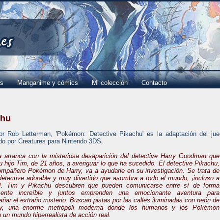
es
Manganime y cómics
Mi colección
Contacto
chu
por Rob Letterman, 'Pokémon: Detective Pikachu' es la adaptación del ju
ado por Creatures para Nintendo 3DS.
ia arranca con la misteriosa desaparición del detective Harry Goodman que
u hijo Tim, de 21 años, a averiguar lo que ha sucedido. El detective Pikachu,
ompañero Pokémon de Harry, va a ayudarle en su investigación. Se trata de
detective adorable y muy divertido que asombra a todo el mundo, ¡incluso a
!. Tim y Pikachu descubren que pueden comunicarse entre sí de forma
mente increíble y juntos emprenden una emocionante aventura para
ñar el extraño misterio. Buscan pistas por las calles iluminadas con neón de
y, una enorme metrópoli moderna donde los humanos y los Pokémon
 un mundo hiperrealista de acción real.