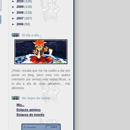
►
2010
(125)
►
2009
(119)
►
2008
(133)
►
2007
(167)
►
2006
(92)
El día a día...
¡Hola!, resulta que me ha vuelto a dar por
poner un blog, pero esta vez quiero
orientarlo por temas más específicos, a
el día a día de unas aficiones... mis
aficiones.
No dejes de visitar
Mis...
Enlaces amigos
Enlaces de interés
Entradas
2581