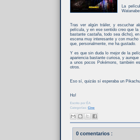
La pelícu
Watanabe,
Tras ver algún tráiler, y escuchar 
película, y en ese sentido creo que la
bastante castaña, todo sea dicho), en
escena muy interesante y con mucho r
que, personalmente, me ha gustado.
Y es que sin duda lo mejor de la pel
apariencia bastante curiosa, y aunqu
a unos pocos Pokémons, también es c
otros.
Eso sí, quizás sí esperaba un Pikachu
Ho!
Escrito por
ÉA
Categorías:
Cine
0 comentarios :