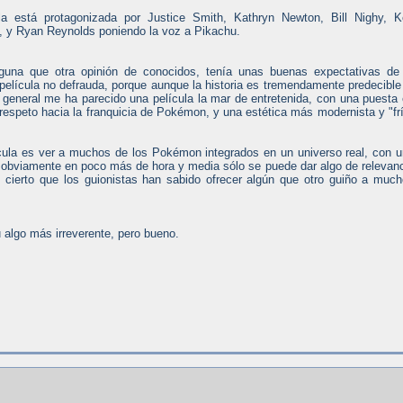
la está protagonizada por Justice Smith, Kathryn Newton, Bill Nighy, 
 y Ryan Reynolds poniendo la voz a Pikachu.
alguna que otra opinión de conocidos, tenía unas buenas expectativas de
 película no defrauda, porque aunque la historia es tremendamente predecible
 general me ha parecido una película la mar de entretenida, con una puesta
espeto hacia la franquicia de Pokémon, y una estética más modernista y "fr
ícula es ver a muchos de los Pokémon integrados en un universo real, con 
e obviamente en poco más de hora y media sólo se puede dar algo de relevan
ierto que los guionistas han sabido ofrecer algún que otro guiño a muc
 algo más irreverente, pero bueno.