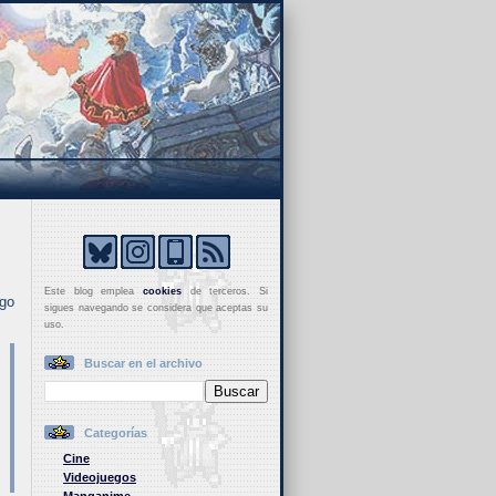
Este blog emplea
cookies
de terceros. Si
ego
sigues navegando se considera que aceptas su
uso.
Buscar en el archivo
Categorías
Cine
Videojuegos