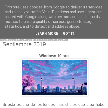
This site uses cookies from Google to deliver its services
and to analyze traffic. Your IP address and user-agent are
shared with Google along with performance and security
metrics to ensure quality of service, generate usage
statistics, and to detect and address abuse.
▼
LEARN MORE
GOT IT
lunes, 30 de septiembre de 2019
Septiembre 2019
Windows 10 pro
Si este es uno de los fondos más chulos que creo haber