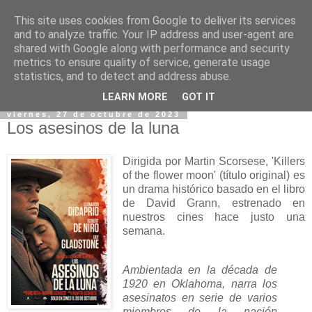
This site uses cookies from Google to deliver its services
and to analyze traffic. Your IP address and user-agent are
shared with Google along with performance and security
metrics to ensure quality of service, generate usage
statistics, and to detect and address abuse.
▼
LEARN MORE
GOT IT
viernes, 27 de octubre de 2023
Los asesinos de la luna
Dirigida por Martin Scorsese, 'Killers
of the flower moon' (título original) es
un drama histórico basado en el libro
de David Grann, estrenado en
nuestros cines hace justo una
semana.
Ambientada en la década de
1920 en Oklahoma, narra los
asesinatos en serie de varios
miembros de la nación