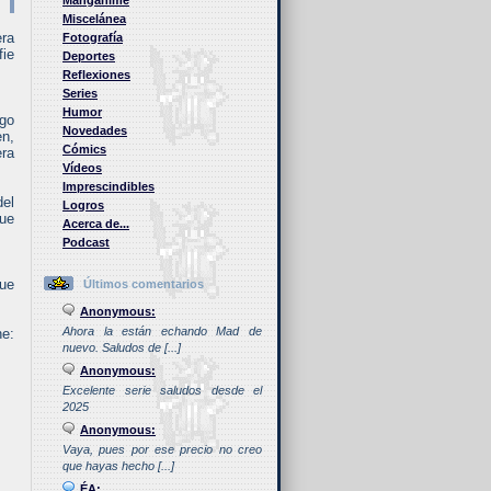
Manganime
Miscelánea
era
Fotografía
fie
Deportes
Reflexiones
Series
Humor
ego
Novedades
en,
Cómics
era
Vídeos
Imprescindibles
del
Logros
que
Acerca de...
Podcast
que
Últimos comentarios
Anonymous:
Ahora la están echando Mad de
ne:
nuevo. Saludos de [...]
Anonymous:
Excelente serie saludos desde el
2025
Anonymous:
Vaya, pues por ese precio no creo
que hayas hecho [...]
ÉA: