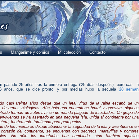
es
Manganime y cómics
Mi colección
Contacto
n pasado 28 años tras la primera entrega ('28 días después'), pero casi, 
3 años, que se dice pronto, y por medias hubo la secuela '
28 seman
o casi treinta años desde que un letal virus de la rabia escapó de un
io de armas biológicas. Aún bajo una cuarentena brutal y opresiva, algunos
trado formas de sobrevivir en un mundo plagado de infectados. Un grupo de
ervivientes se ha asentado en una pequeña isla, unida al continente por una
etera, fuertemente fortificada para protegerlos.
o de los miembros decide abandonar la seguridad de la isla y aventurarse en
 corazón del continente, se encuentra con secretos, maravillas y horrores
ables. No sólo los infectados han cambiado, sino también aquellos