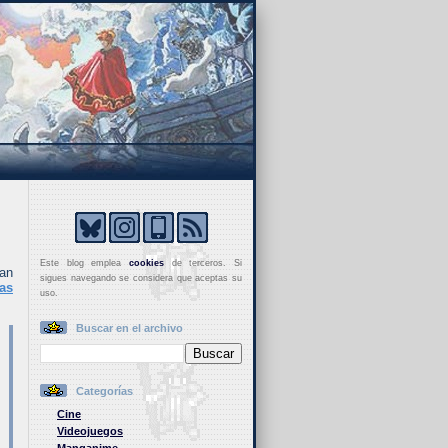
Este blog emplea
cookies
de terceros. Si
han
sigues navegando se considera que aceptas su
as
uso.
Buscar en el archivo
Categorías
Cine
Videojuegos