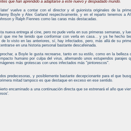
entes que han aprendido a adaptarse a este nuevo y despiadado mundo.
 later' vuelve a contar con el director y el guionista originales de la prim
Danny Boyle y Alex Garland respectivamente, y en el reparto tenemos a Al
-Johnson y Ralph Fiennes como las caras más destacadas.
sta nueva entrega al cine, pero no pude verla en sus primeras semanas, y lu
así que me he tenido que conformar con verla en casa... y ya he hecho bi
 de lo visto en las anteriores, sí, hay infectados, pero, más allá de su prim
entrarse en una historia personal bastante descafeinada.
rochar, a Boyle le gusta recrearse, tanto en su estilo, como en la belleza 
 impacto humano por culpa del virus, alternando unos estupendos parajes 
 imágenes más grotescas con unos infectados más "pintorescos".
s dos predecesoras, y posiblemente bastante decepcionante para el que bus
 primera mitad tampoco es que destaque en exceso en ese sentido.
bierto encaminado a una continuación directa que se estrenará el año que vie
esos'.