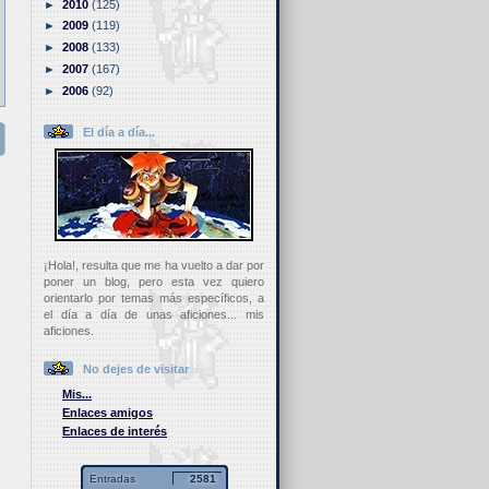
►
2010
(125)
►
2009
(119)
►
2008
(133)
►
2007
(167)
►
2006
(92)
El día a día...
¡Hola!, resulta que me ha vuelto a dar por
poner un blog, pero esta vez quiero
orientarlo por temas más específicos, a
el día a día de unas aficiones... mis
aficiones.
No dejes de visitar
Mis...
Enlaces amigos
Enlaces de interés
Entradas
2581