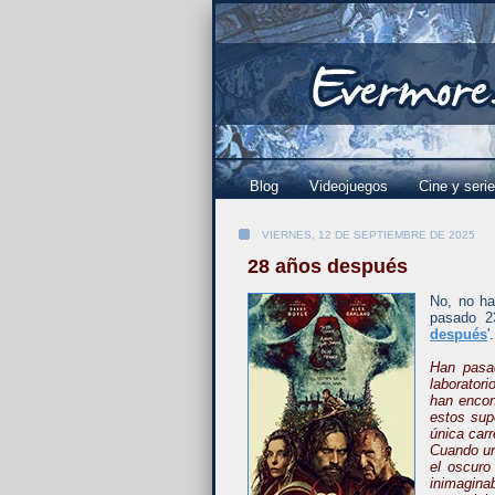
Blog
Videojuegos
Cine y seri
VIERNES, 12 DE SEPTIEMBRE DE 2025
28 años después
No, no ha
pasado 2
después
'.
Han pasad
laborator
han encon
estos sup
única carr
Cuando un
el oscuro
inimagin