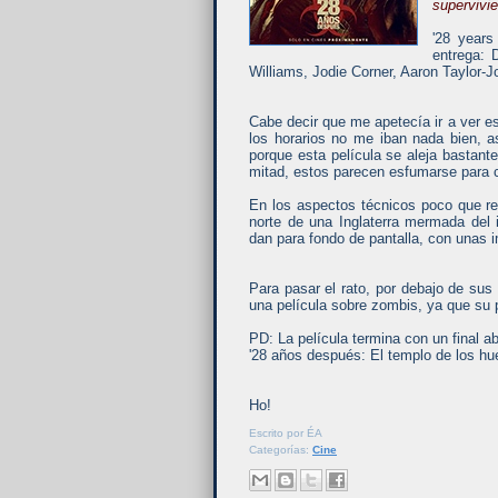
supervivi
'28 years
entrega: 
Williams, Jodie Corner, Aaron Taylor
Cabe decir que me apetecía ir a ver e
los horarios no me iban nada bien, 
porque esta película se aleja bastante
mitad, estos parecen esfumarse para c
En los aspectos técnicos poco que rep
norte de una Inglaterra mermada del
dan para fondo de pantalla, con unas
Para pasar el rato, por debajo de su
una película sobre zombis, ya que su
PD: La película termina con un final a
'28 años después: El templo de los hu
Ho!
Escrito por
ÉA
Categorías:
Cine