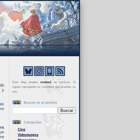
Este blog emplea
cookies
de terceros. Si
 de
sigues navegando se considera que aceptas su
, y
uso.
Buscar en el archivo
as
lmo
Categorías
ers
Cine
uir
Videojuegos
 me