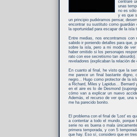
centraré ú
unas temp
no es sólo
y es que s
un principio pudiéramos pensar, desem
encontrar su sustituto como guardián 
la oportunidad para escapar de la isla 
Entre medias, nos encontramos con m
sabido ir poniendo detalles para que, p
sobre la isla, pero a mi modo de ver
haber omitido si los personajes respo
rato con ese secretismo tan absurdo). 
reveladores (explicaban la relación de 
En cuanto al final, he visto que la 
me parece un final bastante digno,
negro... Hugo como protector de la is
a Richard, Miles y Lapidus... Bernard 
en el aire es lo de Desmond (supongo
cómo van a explicar un nuevo accident
Además, el recurso de ver que, una v
me ha parecido bonito.
El problema con el final de 'Lost' es qu
a contentar a todo el mundo, porque 
serie no es buena o mala únicamente
primera temporada, y con 5 temporada
que hay. Eso sí, considero que en tr