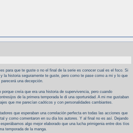
s para que te guste o no el final de la serie es conocer cual es el foco. Si
 y la historia seguramente te guste, pero como te pase como a mi y lo que
te parecerá una decepción.
io porque creía que era una historia de supervivencia, pero cuando
ntresijos de la primera temporada le di una oportunidad. A mi me gustaban
onajes que me parecían caóticos y con personalidades cambiantes.
ctadores que esperaban una correlación perfecta en todas las acciones que
) tal y como comentaron en su día los autores. Y al final no es así. Dejando
e esperábamos algo mejor elaborado que una lucha primigenia entre dos tíos
tima temporada de la manga.