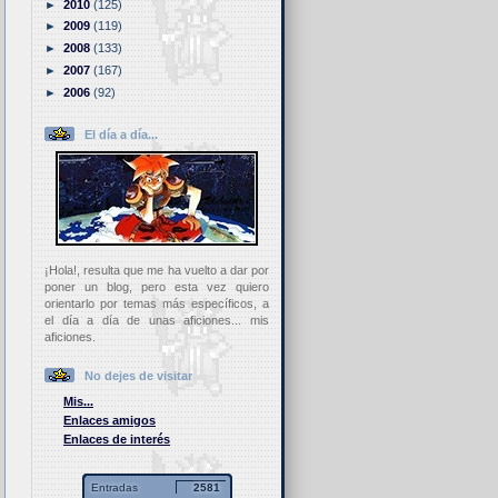
►
2010
(125)
►
2009
(119)
►
2008
(133)
►
2007
(167)
►
2006
(92)
El día a día...
¡Hola!, resulta que me ha vuelto a dar por
poner un blog, pero esta vez quiero
orientarlo por temas más específicos, a
el día a día de unas aficiones... mis
aficiones.
No dejes de visitar
Mis...
Enlaces amigos
Enlaces de interés
Entradas
2581