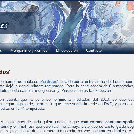
es
Manganime y cómics
Mi colección
Contacto
dos'
o tiempo os hablé de '
Perdidos
', llevado por el entusiasmo del buen sabor
e dejó la genial primera temporada. Pero la serie consta de 6 temporadas
todo puede cambiar o degenerar, y 'Perdidos' no es la excepción.
en cuenta que la serie se terminó a mediados del 2010, sé que est
s llegan algo tarde, pero es lo que tiene seguir la serie en DVD, y para co
medias en la 4ª temporada.
, pero antes de nada quiero adelantar que
esta entrada contiene spoil
rama y el final
, así que quien aún no la haya visto que se abstenga de seg
Como ya os hablé de la primera temporada, no voy a entrar en detalles, y