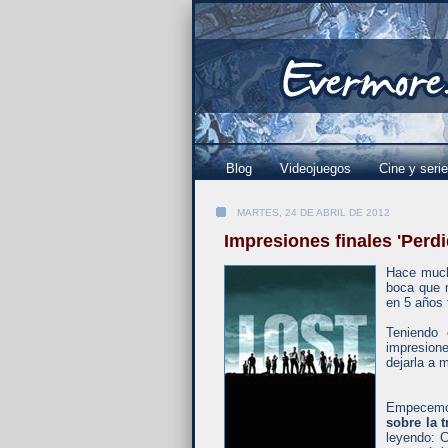
Blog
Videojuegos
Cine y seri
MARTES, 24 DE ABRIL DE 2012
Impresiones finales 'Perdi
Hace much
boca que m
en 5 años 
Teniendo 
impresione
dejarla a 
Empecemos
sobre la t
leyendo: 