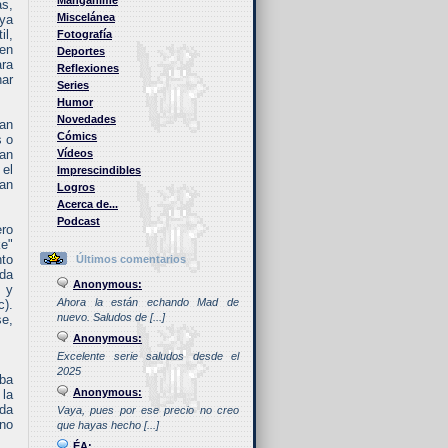
Manganime
as,
Miscelánea
 ya
il,
Fotografía
 en
Deportes
ara
Reflexiones
har
Series
Humor
Novedades
han
Cómics
s o
ían
Vídeos
 el
Imprescindibles
ran
Logros
Acerca de...
Podcast
ero
ke"
nto
Últimos comentarios
eda
Anonymous:
, y
Ahora la están echando Mad de
c).
nuevo. Saludos de [...]
se,
Anonymous:
Excelente serie saludos desde el
2025
iba
Anonymous:
 la
nda
Vaya, pues por ese precio no creo
eno
que hayas hecho [...]
ÉA: