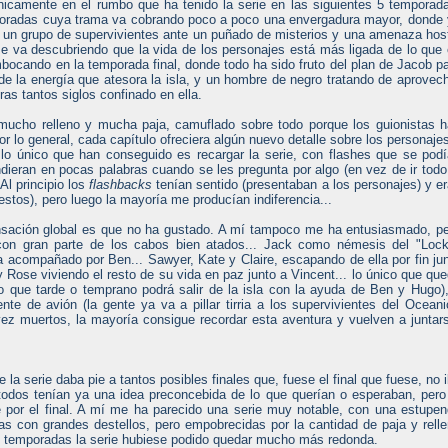
nicamente en el rumbo que ha tenido la serie en las siguientes 5 temporad
oradas cuya trama va cobrando poco a poco una envergadura mayor, donde
 un grupo de supervivientes ante un puñado de misterios y una amenaza host
e va descubriendo que la vida de los personajes está más ligada de lo que
bocando en la temporada final, donde todo ha sido fruto del plan de Jacob p
de la energía que atesora la isla, y un hombre de negro tratando de aprovec
tras tantos siglos confinado en ella.
ucho relleno y mucha paja, camuflado sobre todo porque los guionistas 
or lo general, cada capítulo ofreciera algún nuevo detalle sobre los personaje
 lo único que han conseguido es recargar la serie, con flashes que se pod
ndieran en pocas palabras cuando se les pregunta por algo (en vez de ir todo
Al principio los
flashbacks
tenían sentido (presentaban a los personajes) y e
estos), pero luego la mayoría me producían indiferencia...
sensación global es que no ha gustado. A mí tampoco me ha entusiasmado, p
 con gran parte de los cabos bien atados... Jack como némesis del "Loc
la acompañado por Ben... Sawyer, Kate y Claire, escapando de ella por fin ju
y Rose viviendo el resto de su vida en paz junto a Vincent... lo único que qu
 que tarde o temprano podrá salir de la isla con la ayuda de Ben y Hugo)
e de avión (la gente ya va a pillar tirria a los supervivientes del Oceani
ez muertos, la mayoría consigue recordar esta aventura y vuelven a juntar
e la serie daba pie a tantos posibles finales que, fuese el final que fuese, no 
todos tenían ya una idea preconcebida de lo que querían o esperaban, pero
 por el final. A mí me ha parecido una serie muy notable, con una estupe
s con grandes destellos, pero empobrecidas por la cantidad de paja y rell
es temporadas la serie hubiese podido quedar mucho más redonda.