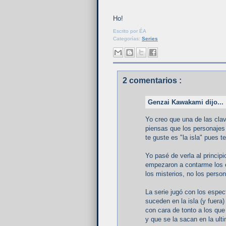
Ho!
Escrito por
ÉA
Categorías:
Series
2 comentarios :
Genzai Kawakami dijo...
Yo creo que una de las clave
piensas que los personajes
te guste es "la isla" pues 
Yo pasé de verla al princip
empezaron a contarme los e
los misterios, no los pers
La serie jugó con los espe
suceden en la isla (y fuera
con cara de tonto a los qu
y que se la sacan en la ul