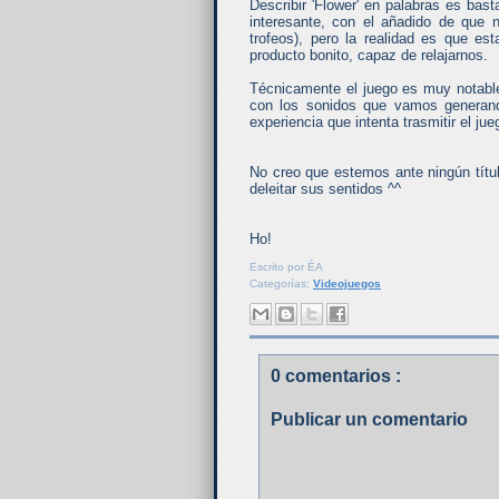
Describir 'Flower' en palabras es ba
interesante, con el añadido de que n
trofeos), pero la realidad es que e
producto bonito, capaz de relajarnos.
Técnicamente el juego es muy notable
con los sonidos que vamos generando
experiencia que intenta trasmitir el jue
No creo que estemos ante ningún títul
deleitar sus sentidos ^^
Ho!
Escrito por
ÉA
Categorías:
Videojuegos
0 comentarios :
Publicar un comentario