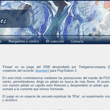
es
Manganime y cómics
Mi colección
Contacto
'Flower' es un juego del 2009 desarrollado por Thatgamecompany (l
creadores del reciente '
Journey
') para PlayStation 3.
En este título controlaremos mediante las prestaciones del mando de PS3
viento, permitiéndonos dirigir un pétalo en busca de más flores. Al acaric
con nuestro pétalo un capullo este florecerá y desprenderá un pétalo que
sumará a la corriente que iremos formando.
El juego es un especie de secuela espiritual de 'flOw', un experimento vis
y acústico.