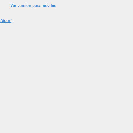
Ver versión para móviles
 Atom )