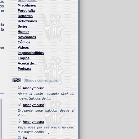
Manganime
nos
Miscelánea
los
 un
Fotografía
Deportes
Reflexiones
ada
Series
 la
Humor
Novedades
Cómics
ran
Vídeos
Imprescindibles
Logros
Acerca de...
Podcast
Últimos comentarios
Anonymous:
Ahora la están echando Mad de
nuevo. Saludos de [...]
Anonymous:
Excelente serie saludos desde el
2025
Anonymous:
Vaya, pues por ese precio no creo
que hayas hecho [...]
ÉA: