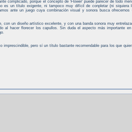
stante complicado, porque el concepto de 'Flower' puede parecer de todo me
o es un título exigente, ni tampoco muy difícil de conpletar (ni siquiera 
stamos ante un juego cuya combinación visual y sonora busca ofrecernos
, con un diseño artístico excelente, y con una banda sonora muy entrelaz
 al hacer florecer los capullos. Sin duda el aspecto más importante en
go.
o imprescindible, pero sí un título bastante recomendable para los que quie