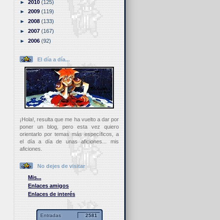
►
2010
(125)
►
2009
(119)
►
2008
(133)
►
2007
(167)
►
2006
(92)
El día a día...
¡Hola!, resulta que me ha vuelto a dar por
poner un blog, pero esta vez quiero
orientarlo por temas más específicos, a
el día a día de unas aficiones... mis
aficiones.
No dejes de visitar
Mis...
Enlaces amigos
Enlaces de interés
Entradas
2581