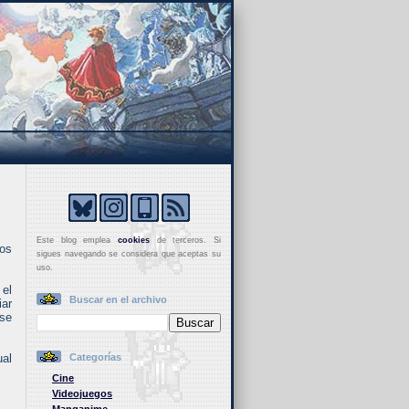
Este blog emplea
cookies
de terceros. Si
os
sigues navegando se considera que aceptas su
uso.
 el
Buscar en el archivo
iar
 se
ual
Categorías
Cine
Videojuegos