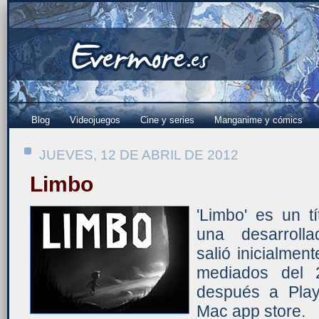
Blog
Videojuegos
Cine y series
Manganime y cómics
JUEVES, 12 DE ABRIL DE 2012
Limbo
'Limbo' es un t
una desarrolla
salió inicialmen
mediados del 
después a Play
Mac app store.