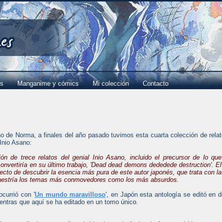
es
Manganime y cómics
Mi colección
Contacto
o de Norma, a finales del año pasado tuvimos esta cuarta colección de rela
Inio Asano:
ión de trece relatos del genial Inio Asano, incluido el precursor de lo que
onvertiría en su último trabajo, 'Dead dead demons dededede destruction'. El
cto de descubrir la esencia más pura de este autor japonés, que trata con la
estría los temas más conmovedores como los más absurdos.
currió con '
Un mundo maravilloso
', en Japón esta antología se editó en 
entras que aquí se ha editado en un tomo único.