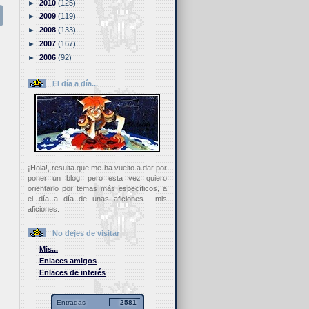
►
2010
(125)
►
2009
(119)
►
2008
(133)
►
2007
(167)
►
2006
(92)
El día a día...
¡Hola!, resulta que me ha vuelto a dar por
poner un blog, pero esta vez quiero
orientarlo por temas más específicos, a
el día a día de unas aficiones... mis
aficiones.
No dejes de visitar
Mis...
Enlaces amigos
Enlaces de interés
Entradas
2581