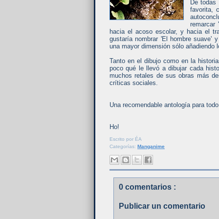
De todas 
favorita,
autoconcl
remarcar 
hacia el acoso escolar, y hacia el 
gustaría nombrar 'El hombre suave' y
una mayor dimensión sólo añadiendo l
Tanto en el dibujo como en la histori
poco qué le llevó a dibujar cada hist
muchos retales de sus obras más des
críticas sociales.
Una recomendable antología para todo aq
Ho!
Escrito por
ÉA
Categorías:
Manganime
0 comentarios :
Publicar un comentario