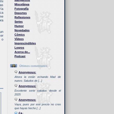
Manganime
 mi
Miscelánea
ias
ría
Fotografía
ica
Deportes
 me
Reflexiones
bra
Series
Humor
Novedades
 un
Cómics
cer
s o
Vídeos
Imprescindibles
Logros
Acerca de...
Podcast
Últimos comentarios
Anonymous:
Ahora la están echando Mad de
nuevo. Saludos de [...]
Anonymous:
Excelente serie saludos desde el
2025
Anonymous:
Vaya, pues por ese precio no creo
que hayas hecho [...]
ÉA: