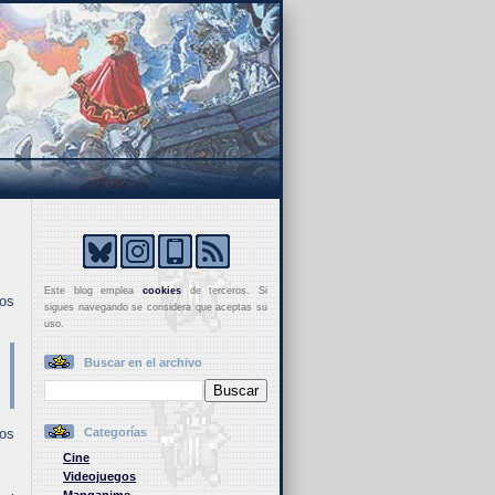
Este blog emplea
cookies
de terceros. Si
tos
sigues navegando se considera que aceptas su
uso.
Buscar en el archivo
dos
Categorías
Cine
Videojuegos