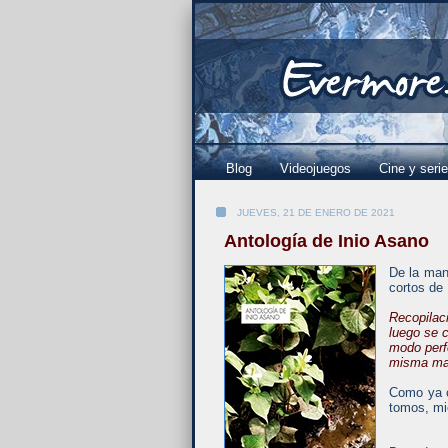
Blog
Videojuegos
Cine y seri
JUEVES, 21 DE ENERO DE 2021
Antología de Inio Asano
De la man
cortos de 
Recopilac
luego se c
modo perfe
misma ma
Como ya o
tomos, mi