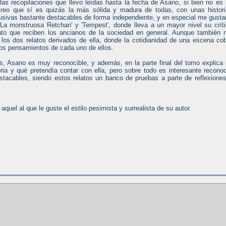
las recopilaciones que llevo leídas hasta la fecha de Asano, si bien no es
 creo que sí es quizás la más sólida y madura de todas, con unas histor
usivas bastante destacables de forma independiente, y en especial me gusta
'La monstruosa Retchan' y 'Tempest', donde lleva a un mayor nivel su crít
trato que reciben los ancianos de la sociedad en general. Aunque también
 los dos relatos derivados de ella, donde la cotidianidad de una escena co
os pensamientos de cada uno de ellos.
as, Asano es muy reconocible, y además, en la parte final del tomo explica
oria y qué pretendía contar con ella, pero sobre todo es interesante recono
tacables, siendo estos relatos un banco de pruebas a parte de reflexione
uel al que le guste el estilo pesimista y surrealista de su autor.