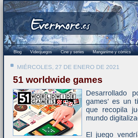
Blog
Videojuegos
Cine y series
Manganime y cómics
MIÉRCOLES, 27 DE ENERO DE 2021
51 worldwide games
Desarrollado 
games' es un tí
que recopila j
mundo digitaliza
El juego vend