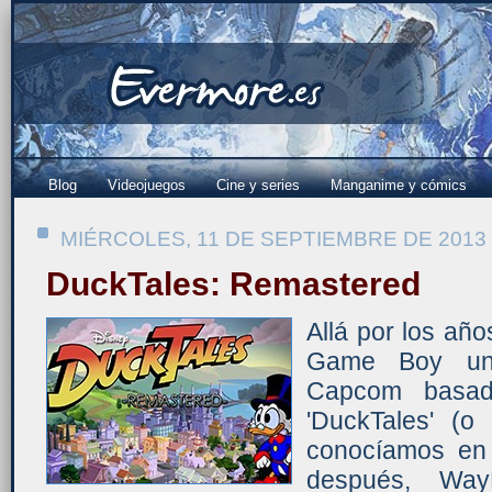
Blog
Videojuegos
Cine y series
Manganime y cómics
MIÉRCOLES, 11 DE SEPTIEMBRE DE 2013
DuckTales: Remastered
Allá por los añ
Game Boy un t
Capcom basad
'DuckTales' (o
conocíamos en
después, Wa