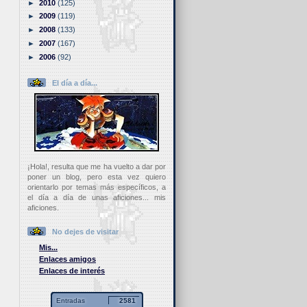
►
2010
(125)
►
2009
(119)
►
2008
(133)
►
2007
(167)
►
2006
(92)
El día a día...
¡Hola!, resulta que me ha vuelto a dar por
poner un blog, pero esta vez quiero
orientarlo por temas más específicos, a
el día a día de unas aficiones... mis
aficiones.
No dejes de visitar
Mis...
Enlaces amigos
Enlaces de interés
Entradas
2581