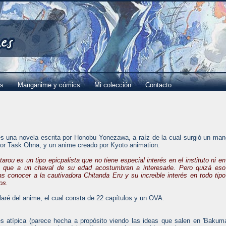
es
Manganime y cómics
Mi colección
Contacto
es una novela escrita por Honobu Yonezawa, a raíz de la cual surgió un ma
por Task Ohna, y un anime creado por Kyoto animation.
arou es un tipo epicpalista que no tiene especial interés en el instituto ni en
 que a un chaval de su edad acostumbran a interesarle. Pero quizá eso
as conocer a la cautivadora Chitanda Eru y su increible interés en todo tipo
os.
laré del anime, el cual consta de 22 capítulos y un OVA.
es atípica (parece hecha a propósito viendo las ideas que salen en 'Bakum