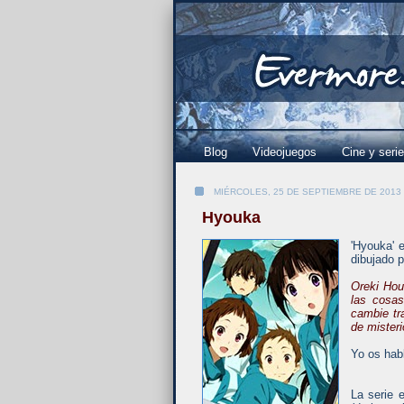
Blog
Videojuegos
Cine y seri
MIÉRCOLES, 25 DE SEPTIEMBRE DE 2013
Hyouka
'Hyouka' 
dibujado 
Oreki Hout
las cosas
cambie tr
de misteri
Yo os hab
La serie 