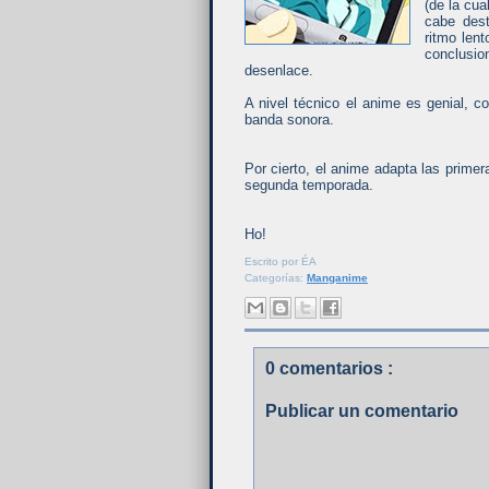
(de la cu
cabe dest
ritmo len
conclusio
desenlace.
A nivel técnico el anime es genial, 
banda sonora.
Por cierto, el anime adapta las prim
segunda temporada.
Ho!
Escrito por
ÉA
Categorías:
Manganime
0 comentarios :
Publicar un comentario