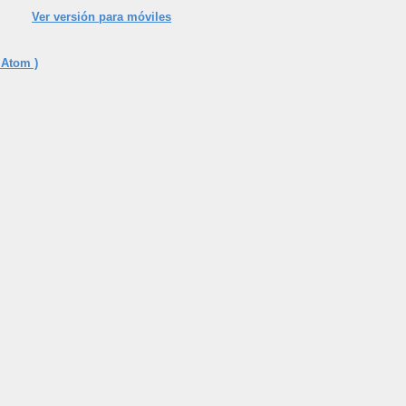
Ver versión para móviles
 Atom )