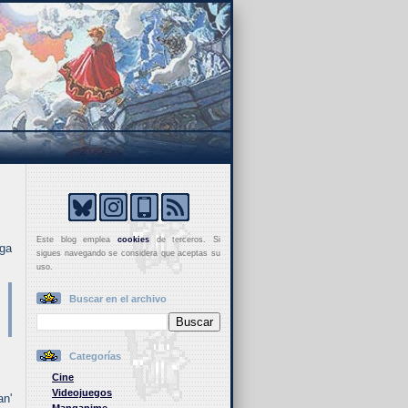
Este blog emplea
cookies
de terceros. Si
nga
sigues navegando se considera que aceptas su
uso.
Buscar en el archivo
Categorías
Cine
Videojuegos
an'