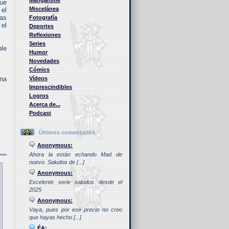
Manganime
que
Miscelánea
 el
tas
Fotografía
 el
Deportes
Reflexiones
Series
ble
Humor
Novedades
Cómics
una
Vídeos
Imprescindibles
Logros
Acerca de...
Podcast
Últimos comentarios
Anonymous:
Ahora la están echando Mad de
nuevo. Saludos de [...]
Anonymous:
Excelente serie saludos desde el
2025
Anonymous:
Vaya, pues por ese precio no creo
que hayas hecho [...]
ÉA: