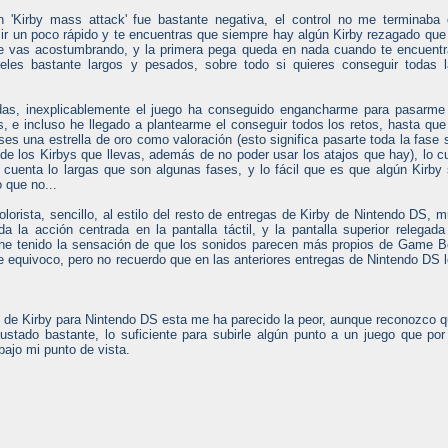
 'Kirby mass attack' fue bastante negativa, el control no me terminaba
ir un poco rápido y te encuentras que siempre hay algún Kirby rezagado que
 te vas acostumbrando, y la primera pega queda en nada cuando te encuent
eles bastante largos y pesados, sobre todo si quieres conseguir todas 
s, inexplicablemente el juego ha conseguido engancharme para pasarme 
, e incluso he llegado a plantearme el conseguir todos los retos, hasta que
es una estrella de oro como valoración (esto significa pasarte toda la fase 
de los Kirbys que llevas, además de no poder usar los atajos que hay), lo c
 cuenta lo largas que son algunas fases, y lo fácil que es que algún Kirby
 que no...
orista, sencillo, al estilo del resto de entregas de Kirby de Nintendo DS, 
da la acción centrada en la pantalla táctil, y la pantalla superior relegada
, he tenido la sensación de que los sonidos parecen más propios de Game 
 equivoco, pero no recuerdo que en las anteriores entregas de Nintendo DS 
s de Kirby para Nintendo DS esta me ha parecido la peor, aunque reconozco 
ustado bastante, lo suficiente para subirle algún punto a un juego que por
bajo mi punto de vista.