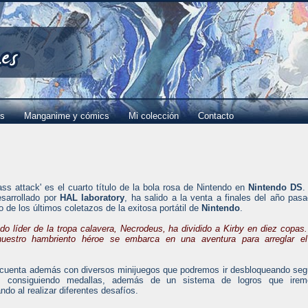
es
Manganime y cómics
Mi colección
Contacto
ass attack' es el cuarto título de la bola rosa de Nintendo en
Nintendo DS
.
esarrollado por
HAL laboratory
, ha salido a la venta a finales del año pas
 de los últimos coletazos de la exitosa portátil de
Nintendo
.
do líder de la tropa calavera, Necrodeus, ha dividido a Kirby en diez copas.
nuestro hambriento héroe se embarca en una aventura para arreglar el
 cuenta además con diversos minijuegos que podremos ir desbloqueando se
 consiguiendo medallas, además de un sistema de logros que irem
do al realizar diferentes desafíos.