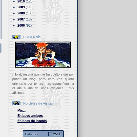
►
2010
(125)
►
2009
(119)
►
2008
(133)
►
2007
(167)
►
2006
(92)
El día a día...
¡Hola!, resulta que me ha vuelto a dar por
poner un blog, pero esta vez quiero
orientarlo por temas más específicos, a
el día a día de unas aficiones... mis
aficiones.
No dejes de visitar
Mis...
Enlaces amigos
Enlaces de interés
Entradas
2581