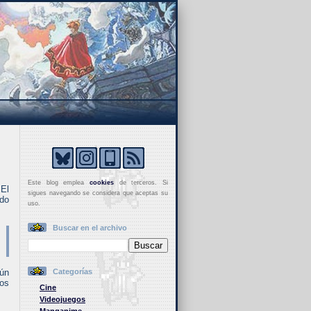
Este blog emplea
cookies
de terceros. Si
 El
sigues navegando se considera que aceptas su
ado
uso.
Buscar en el archivo
gún
Categorías
os
Cine
Videojuegos