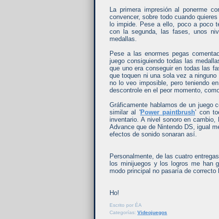
La primera impresión al ponerme con
convencer, sobre todo cuando quieres 
lo impide. Pese a ello, poco a poco
con la segunda, las fases, unos niv
medallas.
Pese a las enormes pegas comentada
juego consiguiendo todas las medallas
que uno era conseguir en todas las fas
que toquen ni una sola vez a ninguno 
no lo veo imposible, pero teniendo en
descontrole en el peor momento, como
Gráficamente hablamos de un juego col
similar al '
Power paintbrush
' con to
inventario. A nivel sonoro en cambio
Advance que de Nintendo DS, igual me
efectos de sonido sonaran así.
Personalmente, de las cuatro entrega
los minijuegos y los logros me han g
modo principal no pasaría de correcto 
Ho!
Escrito por
ÉA
Categorías:
Videojuegos