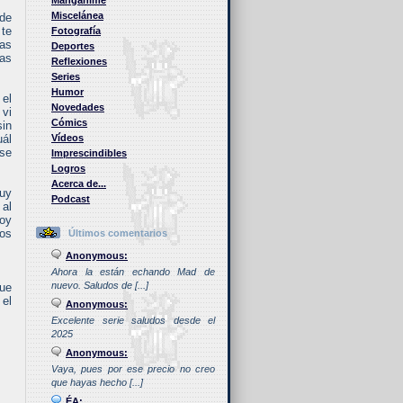
Manganime
Miscelánea
 de
 te
Fotografía
ras
Deportes
las
Reflexiones
Series
Humor
el
Novedades
 vi
Cómics
sin
uál
Vídeos
 se
Imprescindibles
Logros
Acerca de...
muy
Podcast
 al
Boy
los
Últimos comentarios
Anonymous:
Ahora la están echando Mad de
nuevo. Saludos de [...]
que
 el
Anonymous:
Excelente serie saludos desde el
2025
Anonymous:
Vaya, pues por ese precio no creo
que hayas hecho [...]
ÉA: