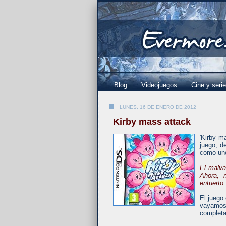
Blog
Videojuegos
Cine y seri
LUNES, 16 DE ENERO DE 2012
Kirby mass attack
'Kirby m
juego, d
como uno
El malva
Ahora, 
entuerto.
El juego
vayamos
completan