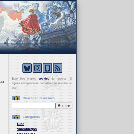
Este blog emplea
cookies
de terceros. Si
sea
sigues navegando se considera que aceptas su
uso.
Buscar en el archivo
Categorías
Cine
Videojuegos