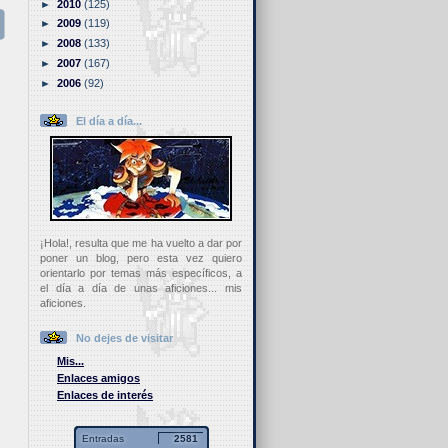
►
2010
(125)
►
2009
(119)
►
2008
(133)
►
2007
(167)
►
2006
(92)
El día a día...
¡Hola!, resulta que me ha vuelto a dar por
poner un blog, pero esta vez quiero
orientarlo por temas más específicos, a
el día a día de unas aficiones... mis
aficiones.
No dejes de visitar
Mis...
Enlaces amigos
Enlaces de interés
Entradas
2581