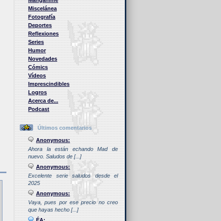
Manganime
Miscelánea
Fotografía
Deportes
Reflexiones
Series
Humor
Novedades
Cómics
Vídeos
Imprescindibles
Logros
Acerca de...
Podcast
Últimos comentarios
Anonymous:
Ahora la están echando Mad de
nuevo. Saludos de [...]
Anonymous:
Excelente serie saludos desde el
2025
Anonymous:
Vaya, pues por ese precio no creo
que hayas hecho [...]
ÉA: