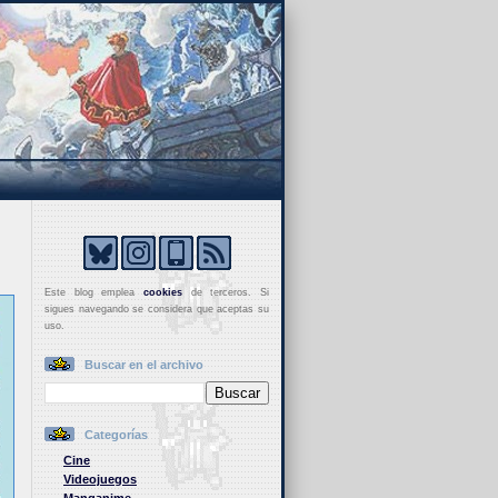
Este blog emplea
cookies
de terceros. Si
sigues navegando se considera que aceptas su
uso.
Buscar en el archivo
Categorías
Cine
Videojuegos