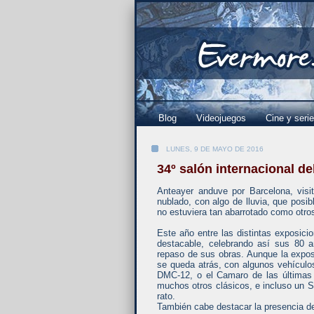
Blog
Videojuegos
Cine y seri
LUNES, 9 DE MAYO DE 2016
34º salón internacional d
Anteayer anduve por Barcelona, visi
nublado, con algo de lluvia, que posi
no estuviera tan abarrotado como otro
Este año entre las distintas exposici
destacable, celebrando así sus 80 a
repaso de sus obras. Aunque la expos
se queda atrás, con algunos vehículo
DMC-12, o el Camaro de las últimas p
muchos otros clásicos, e incluso un S
rato.
También cabe destacar la presencia del