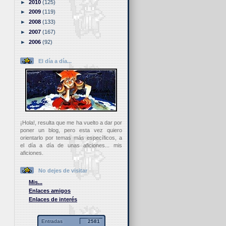
►
2010
(125)
►
2009
(119)
►
2008
(133)
►
2007
(167)
►
2006
(92)
El día a día...
¡Hola!, resulta que me ha vuelto a dar por
poner un blog, pero esta vez quiero
orientarlo por temas más específicos, a
el día a día de unas aficiones... mis
aficiones.
No dejes de visitar
Mis...
Enlaces amigos
Enlaces de interés
Entradas
2581