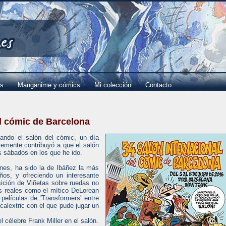
es
Manganime y cómics
Mi colección
Contacto
el cómic de Barcelona
tando el salón del cómic, un día
blemente contribuyó a que el salón
s sábados en los que he ido.
ones, ha sido la de Ibáñez la más
ños, y ofreciendo un interesante
ición de Viñetas sobre ruedas no
s reales como el mítico DeLorean
elículas de 'Transformers' entre
calextric con el que pude jugar un
 célebre Frank Miller en el salón.