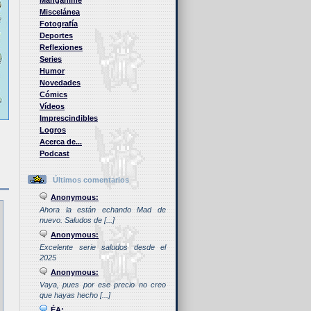
Manganime
Miscelánea
Fotografía
Deportes
Reflexiones
Series
Humor
Novedades
Cómics
Vídeos
Imprescindibles
Logros
Acerca de...
Podcast
Últimos comentarios
Anonymous:
Ahora la están echando Mad de
nuevo. Saludos de [...]
Anonymous:
Excelente serie saludos desde el
2025
Anonymous:
Vaya, pues por ese precio no creo
que hayas hecho [...]
ÉA: