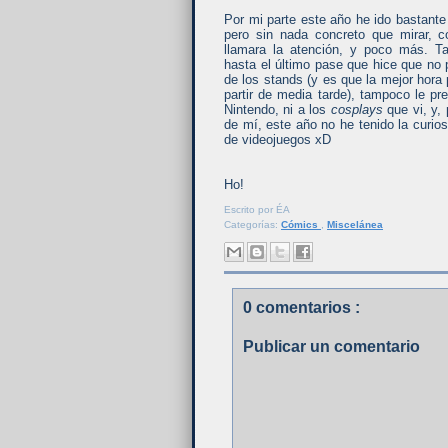
Por mi parte este año he ido bastant
pero sin nada concreto que mirar, 
llamara la atención, y poco más. T
hasta el último pase que hice que no
de los stands (y es que la mejor hora 
partir de media tarde), tampoco le p
Nintendo, ni a los
cosplays
que vi, y,
de mí, este año no he tenido la curio
de videojuegos xD
Ho!
Escrito por
ÉA
Categorías:
Cómics
,
Miscelánea
0 comentarios :
Publicar un comentario