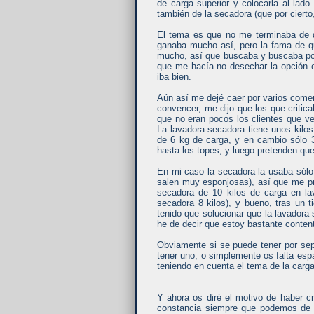
de carga superior y colocarla al la
también de la secadora (que por cierto, 
El tema es que no me terminaba de de
ganaba mucho así, pero la fama de q
mucho, así que buscaba y buscaba por 
que me hacía no desechar la opción e
iba bien.
Aún así me dejé caer por varios come
convencer, me dijo que los que critic
que no eran pocos los clientes que ve
La lavadora-secadora tiene unos kilo
de 6 kg de carga, y en cambio sólo 
hasta los topes, y luego pretenden que 
En mi caso la secadora la usaba sólo 
salen muy esponjosas), así que me pr
secadora de 10 kilos de carga en la
secadora 8 kilos), y bueno, tras un
tenido que solucionar que la lavadora
he de decir que estoy bastante conten
Obviamente si se puede tener por sep
tener uno, o simplemente os falta es
teniendo en cuenta el tema de la carg
Y ahora os diré el motivo de haber 
constancia siempre que podemos de n