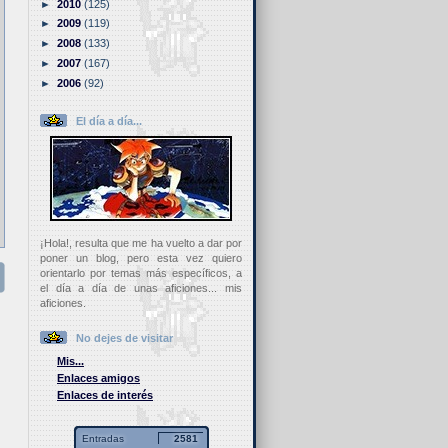
►
2010
(125)
►
2009
(119)
►
2008
(133)
►
2007
(167)
►
2006
(92)
El día a día...
¡Hola!, resulta que me ha vuelto a dar por
poner un blog, pero esta vez quiero
orientarlo por temas más específicos, a
el día a día de unas aficiones... mis
aficiones.
No dejes de visitar
Mis...
Enlaces amigos
Enlaces de interés
Entradas
2581