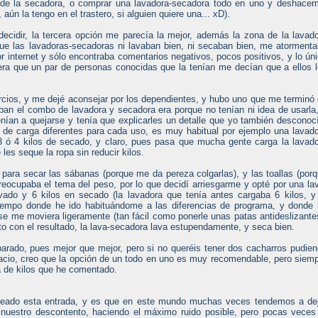
do de la secadora, o comprar una lavadora-secadora todo en uno y deshace
aún la tengo en el trastero, si alguien quiere una... xD).
cidir, la tercera opción me parecía la mejor, además la zona de la lavad
ue las lavadoras-secadoras ni lavaban bien, ni secaban bien, me atorment
internet y sólo encontraba comentarios negativos, pocos positivos, y lo ún
ra que un par de personas conocidas que la tenían me decían que a ellos 
rcios, y me dejé aconsejar por los dependientes, y hubo uno que me terminó
aban el combo de lavadora y secadora era porque no tenían ni idea de usarla
nían a quejarse y tenía que explicarles un detalle que yo también desconoc
s de carga diferentes para cada uso, es muy habitual por ejemplo una lavad
3 ó 4 kilos de secado, y claro, pues pasa que mucha gente carga la lavad
les seque la ropa sin reducir kilos.
para secar las sábanas (porque me da pereza colgarlas), y las toallas (por
eocupaba el tema del peso, por lo que decidí arriesgarme y opté por una la
vado y 6 kilos en secado (la lavadora que tenía antes cargaba 6 kilos, y
 tiempo donde he ido habituándome a las diferencias de programa, y donde
 se me moviera ligeramente (tan fácil como ponerle unas patas antideslizante
to con el resultado, la lava-secadora lava estupendamente, y seca bien.
arado, pues mejor que mejor, pero si no queréis tener dos cacharros pudie
pacio, creo que la opción de un todo en uno es muy recomendable, pero siem
a de kilos que he comentado.
creado esta entrada, y es que en este mundo muchas veces tendemos a de
uestro descontento, haciendo el máximo ruido posible, pero pocas veces