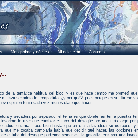
es
Manganime y cómics
Mi colección
Contacto
...
co de la temática habitual del blog, y es que hace tiempo me prometí que
 mi lava-secadora lo compartiría, ¿y por qué?, pues porque en su día me vo
ueva opinión tenía cada vez menos claro qué hacer.
dora y secadora por separado, el tema es que donde las tenía puestas te
a lavadora le tuve que cambiar el tubo del desagüe por uno más largo por
secadora encima. Todo bien hasta que un día la lavadora se estropeó, y
 ya que me tocaba cambiarla había que decidir qué hacer, las opciones e
rle el tubo del desagüe pudiendo perder así la garantía, comprar una lavad