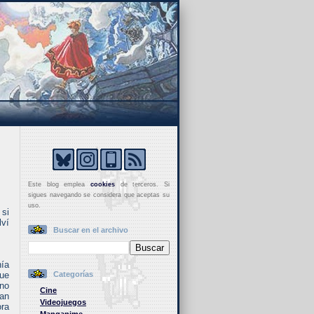
Este blog emplea
cookies
de terceros. Si
sigues navegando se considera que aceptas su
uso.
 si
lví
Buscar en el archivo
nía
que
Categorías
 no
Cine
ran
Videojuegos
ora