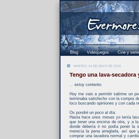
Blog
Videojuegos
Cine y seri
MARTES, 24 DE MAYO DE 2016
Tengo una lava-secadora y
... estoy contento.
Hoy me vais a permitir salirme un po
terminaba satisfecho con la compra de
loco buscando opiniones y con cada n
Os pondré un poco al día:
Hasta hace unos meses yo tenía lava
que tener una encima de otra, y a l
donde debería ir no podía poner la 
merecía la pena arreglarla, así que
comprar una lavadora normal y cambia