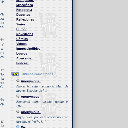
Manganime
rme
Miscelánea
Fotografía
ora
Deportes
aba
Reflexiones
ico
Series
les
Humor
Novedades
Cómics
 de
, y
Vídeos
ía:
Imprescindibles
ora
Logros
ora
Acerca de...
Podcast
que
va-
Últimos comentarios
 la
Anonymous:
 he
Ahora la están echando Mad de
s),
nuevo. Saludos de [...]
Anonymous:
ndo
Excelente serie saludos desde el
pre
2025
Anonymous:
Vaya, pues por ese precio no creo
jar
que hayas hecho [...]
 lo
ÉA: