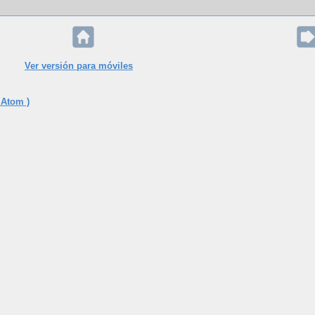
Ver versión para móviles
 Atom )