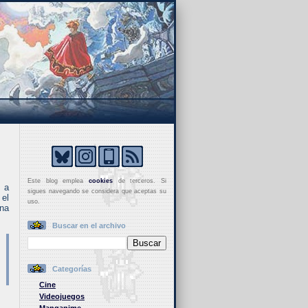
Este blog emplea
cookies
de terceros. Si
o a
sigues navegando se considera que aceptas su
 el
uso.
una
Buscar en el archivo
Categorías
Cine
Videojuegos