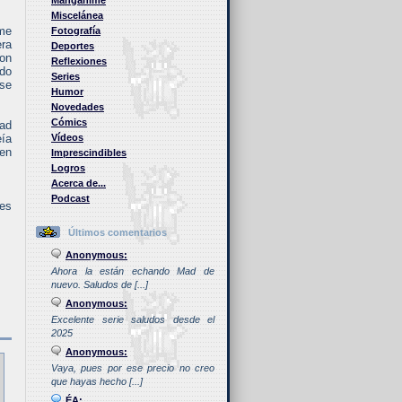
Manganime
Miscelánea
 me
Fotografía
era
Deportes
con
Reflexiones
ndo
Series
rse
Humor
Novedades
Cómics
dad
eía
Vídeos
 en
Imprescindibles
Logros
Acerca de...
Podcast
 es
Últimos comentarios
Anonymous:
Ahora la están echando Mad de
nuevo. Saludos de [...]
Anonymous:
Excelente serie saludos desde el
2025
Anonymous:
Vaya, pues por ese precio no creo
que hayas hecho [...]
ÉA: