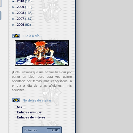
►
2010
(125)
►
2009
(119)
►
2008
(133)
►
2007
(167)
►
2006
(92)
El día a día...
¡Hola!, resulta que me ha vuelto a dar por
poner un blog, pero esta vez quiero
orientarlo por temas más específicos, a
el día a día de unas aficiones... mis
aficiones.
No dejes de visitar
Mis...
Enlaces amigos
Enlaces de interés
Entradas
2581