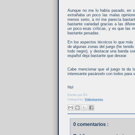
Aunque no me lo había pasado, en su
extrañaba un poco las malas opinione
menos serio, a mí me parecía bastant
bastante variedad gracias a las dife
un poco esas críticas, y es que las 
bastante pesadas.
En los aspectos técnicos lo que más 
de algunas zonas del juego (he tenido 
todo negro), y destacar una banda son
español deja bastante que desear.
Cabe mencionar que el juego te da la 
interesante pasárselo con todos para v
Ho!
Escrito por
ÉA
Categorías:
Videojuegos
0 comentarios :