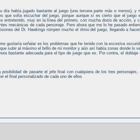
 día había jugado bastante al juego (una tercera parte más o menos), y
s que solía escuchar del juego, porque aunque sí es cierto que el juego 
e entretenido, muy en la línea del primero, con mucha dosis de acción, y 
rentes mecánicas de cada personaje. Pero ahora que me lo he pasado entie
misiones del Dr. Hawkings rompen mucho el ritmo del juego, llegando a hace
me gustaría señalar es los problemas que he tenido con la excesiva oscuri
que subir al máximo el brillo de mi monitor y aún así había zonas donde lo v
ora bastante adecuada para el tipo de juego que es. Por contra, el doblaje
posibilidad de pasarte el jefe final con cualquiera de los tres personajes,
er el final personalizado de cada uno de ellos.