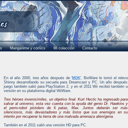
es
Manganime y cómics
Mi colección
Contacto
En el año 2000, tres años después de '
MDK
', BioWare le tomó el relev
Shinny desarrollando su secuela para Dreamcast y PC. Un año después
juego también salió para PlayStation 2, y en el 2011 Wii recibió también 
versión en su plataforma digital WiiWare.
Tres héroes inverosímiles, un objetivo final. Kurt Hectic ha regresado para
salvar al universo, esta vez cuenta con la ayuda del genio Dr. Hawkins y
el perro-robot pistolero de 6 patas, Max. Juntos deberán ser más
silenciosos, más devastadores y más listos que sus enemigos en su
intento por recuperar la tierra de una malvada amenaza alienígena.
También en el 2011 salió una versión HD para PC.