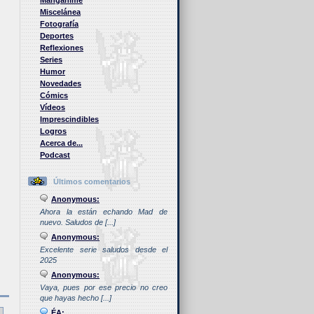
Manganime
Miscelánea
Fotografía
Deportes
Reflexiones
Series
Humor
Novedades
Cómics
Vídeos
Imprescindibles
Logros
Acerca de...
Podcast
Últimos comentarios
Anonymous:
Ahora la están echando Mad de
nuevo. Saludos de [...]
Anonymous:
Excelente serie saludos desde el
2025
Anonymous:
Vaya, pues por ese precio no creo
que hayas hecho [...]
ÉA: