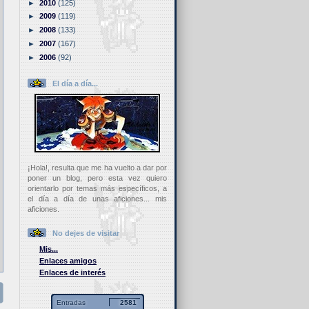
►
2010
(125)
►
2009
(119)
►
2008
(133)
►
2007
(167)
►
2006
(92)
El día a día...
¡Hola!, resulta que me ha vuelto a dar por
poner un blog, pero esta vez quiero
orientarlo por temas más específicos, a
el día a día de unas aficiones... mis
aficiones.
No dejes de visitar
Mis...
Enlaces amigos
Enlaces de interés
Entradas
2581