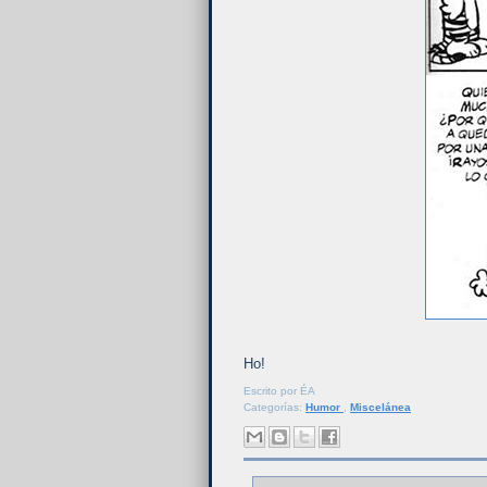
Ho!
Escrito por
ÉA
Categorías:
Humor
,
Miscelánea