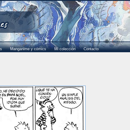
es
Manganime y cómics
Mi colección
Contacto