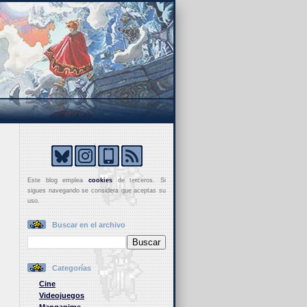
Este blog emplea
cookies
de terceros. Si
sigues navegando se considera que aceptas su
uso.
Buscar en el archivo
Categorías
Cine
Videojuegos