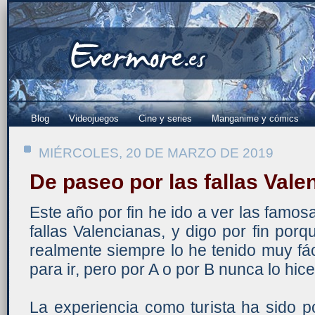
Blog
Videojuegos
Cine y series
Manganime y cómics
MIÉRCOLES, 20 DE MARZO DE 2019
De paseo por las fallas Vale
Este año por fin he ido a ver las famos
fallas Valencianas, y digo por fin porq
realmente siempre lo he tenido muy fác
para ir, pero por A o por B nunca lo hice
La experiencia como turista ha sido p