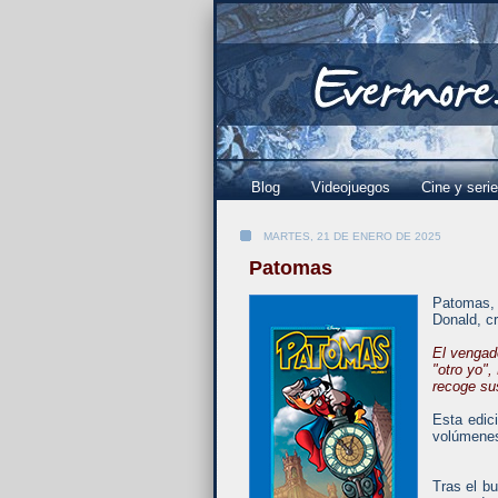
Blog
Videojuegos
Cine y seri
MARTES, 21 DE ENERO DE 2025
Patomas
Patomas, 
Donald, c
El vengado
"otro yo",
recoge su
Esta edic
volúmenes
Tras el bu