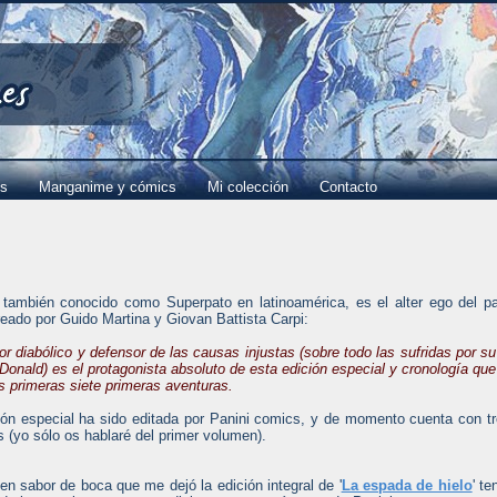
es
Manganime y cómics
Mi colección
Contacto
también conocido como Superpato en latinoamérica, es el alter ego del p
reado por Guido Martina y Giovan Battista Carpi:
r diabólico y defensor de las causas injustas (sobre todo las sufridas por su
 Donald) es el protagonista absoluto de esta edición especial y cronología que
s primeras siete primeras aventuras.
ión especial ha sido editada por Panini comics, y de momento cuenta con t
 (yo sólo os hablaré del primer volumen).
en sabor de boca que me dejó la edición integral de '
La espada de hielo
' te