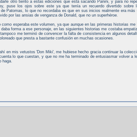
darle otro tiento a estas ediciones que está sacando Panini, y para no repe
y, puse los ojos sobre este ya que tenía un recuerdo divertido sobre 
 de Patomas, lo que no recordaba es que en sus inicios realmente era más
ovido por las ansias de venganza de Donald, que no un superhéroe.
nto como esperaba este volumen, ya que aunque en las primeras historias me
 daba forma a ese personaje, en las siguientes historias me costaba empati
 tampoco me terminó de convencer la falta de consistencia en algunos detal
coloreado que presta a bastante confusión en muchas ocasiones.
ahí en mis vetustos 'Don Miki', me hubiese hecho gracia continuar la colecc
 cuenta lo que cuestan, y que no me ha terminado de entusiasmar volver a l
o haga.