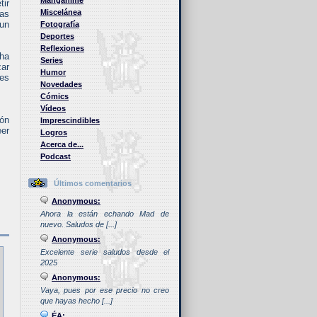
Manganime
tir
Miscelánea
las
 un
Fotografía
Deportes
Reflexiones
 ha
Series
zar
Humor
les
Novedades
Cómics
Vídeos
ión
Imprescindibles
eer
Logros
Acerca de...
Podcast
Últimos comentarios
Anonymous:
Ahora la están echando Mad de
nuevo. Saludos de [...]
Anonymous:
Excelente serie saludos desde el
2025
Anonymous:
Vaya, pues por ese precio no creo
que hayas hecho [...]
ÉA: