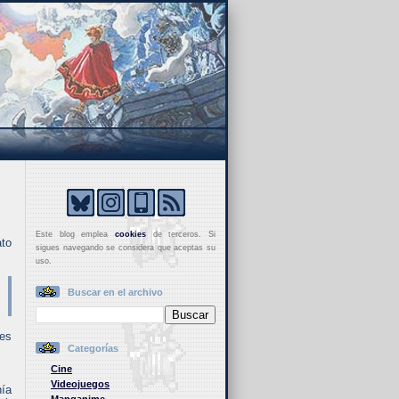
Este blog emplea
cookies
de terceros. Si
ato
sigues navegando se considera que aceptas su
uso.
Buscar en el archivo
res
Categorías
Cine
Videojuegos
nía