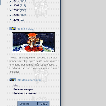
►
2010
(125)
►
2009
(119)
►
2008
(133)
►
2007
(167)
►
2006
(92)
El día a día...
¡Hola!, resulta que me ha vuelto a dar por
poner un blog, pero esta vez quiero
orientarlo por temas más específicos, a
el día a día de unas aficiones... mis
aficiones.
No dejes de visitar
Mis...
Enlaces amigos
Enlaces de interés
Entradas
2581