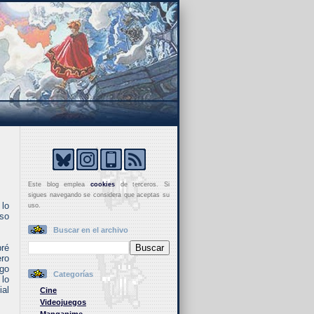
Este blog emplea
cookies
de terceros. Si
sigues navegando se considera que aceptas su
 lo
uso.
aso
Buscar en el archivo
bré
ero
ego
Categorías
 lo
al
Cine
Videojuegos