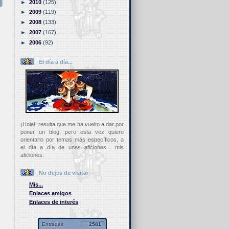
►
2010
(125)
►
2009
(119)
►
2008
(133)
►
2007
(167)
►
2006
(92)
El día a día...
¡Hola!, resulta que me ha vuelto a dar por
poner un blog, pero esta vez quiero
orientarlo por temas más específicos, a
el día a día de unas aficiones... mis
aficiones.
No dejes de visitar
Mis...
Enlaces amigos
Enlaces de interés
Entradas
2581