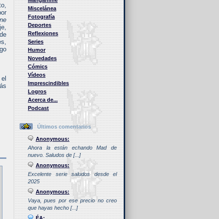
Manganime
to,
Miscelánea
por
Fotografía
ine
Deportes
je,
Reflexiones
 de
es,
Series
go
Humor
Novedades
Cómics
Vídeos
 el
Imprescindibles
más
Logros
Acerca de...
Podcast
Últimos comentarios
Anonymous:
Ahora la están echando Mad de
nuevo. Saludos de [...]
Anonymous:
Excelente serie saludos desde el
2025
Anonymous:
Vaya, pues por ese precio no creo
que hayas hecho [...]
ÉA: