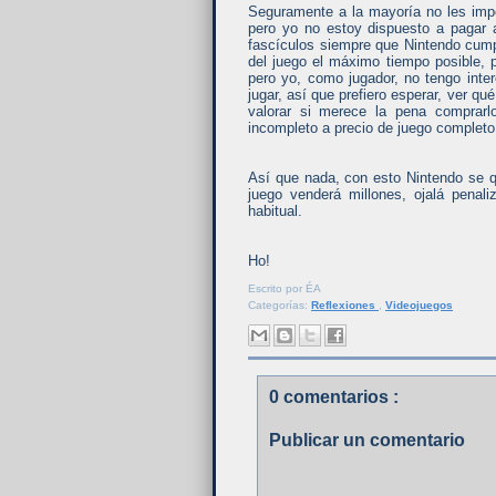
Seguramente a la mayoría no les impo
pero yo no estoy dispuesto a pagar 
fascículos siempre que Nintendo cumpl
del juego el máximo tiempo posible, 
pero yo, como jugador, no tengo inte
jugar, así que prefiero esperar, ver q
valorar si merece la pena comprarl
incompleto a precio de juego completo
Así que nada, con esto Nintendo se 
juego venderá millones, ojalá pena
habitual.
Ho!
Escrito por
ÉA
Categorías:
Reflexiones
,
Videojuegos
0 comentarios :
Publicar un comentario