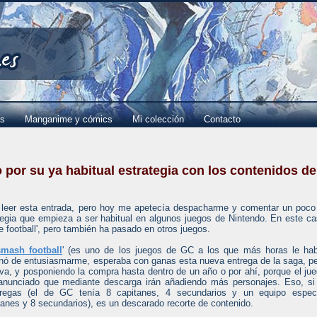
es
Manganime y cómics
Mi colección
Contacto
 por su ya habitual estrategia con los contenidos de
leer esta entrada, pero hoy me apetecía despacharme y comentar un poco
egia que empieza a ser habitual en algunos juegos de Nintendo. En este c
ue football', pero también ha pasado en otros juegos.
smash football
' (es uno de los juegos de GC a los que más horas le ha
minó de entusiasmarme, esperaba con ganas esta nueva entrega de la saga, p
erva, y posponiendo la compra hasta dentro de un año o por ahí, porque el ju
anunciado que mediante descarga irán añadiendo más personajes. Eso, si
regas (el de GC tenía 8 capitanes, 4 secundarios y un equipo especi
tanes y 8 secundarios), es un descarado recorte de contenido.