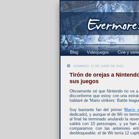
Blog
Videojuegos
Cine y seri
DOMINGO, 12 DE JUNIO DE 2022
Tirón de orejas a Nintendo
sus juegos
Obviamente sé que Nintendo no va a 
disconforme que estoy con una estrat
hablaré de 'Mario strikers: Battle leag
Soy bastante fan del primer '
Mario 
dedicado), y aunque el de Wii no ter
al final he terminado anulando la res
saldrá con 10 personajes, y ya han 
comparamos con las anteriores ent
desbloqueable; el de Wii tenía 12 capi