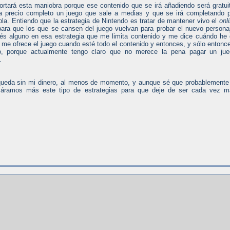
rtará esta maniobra porque ese contenido que se irá añadiendo será gratui
a precio completo un juego que sale a medias y que se irá completando 
a. Entiendo que la estrategia de Nintendo es tratar de mantener vivo el
onl
para que los que se cansen del juego vuelvan para probar el nuevo persona
rés alguno en esa estrategia que me limita contenido y me dice cuándo he
ué me ofrece el juego cuando esté todo el contenido y entonces, y sólo entonc
o, porque actualmente tengo claro que no merece la pena pagar un jue
.
queda sin mi dinero, al menos de momento, y aunque sé que probablemente
lizáramos más este tipo de estrategias para que deje de ser cada vez 