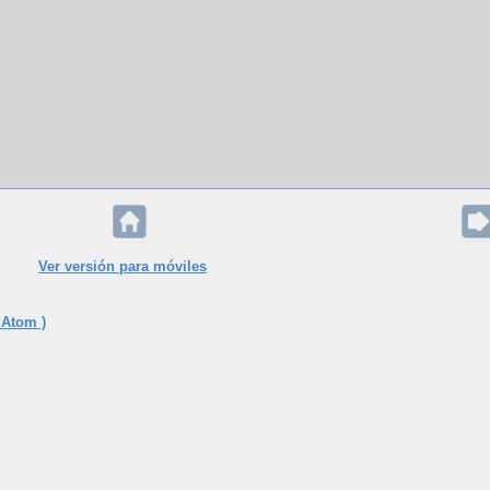
Ver versión para móviles
 Atom )