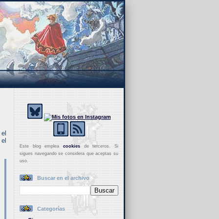
 el
 el
Este blog emplea
cookies
de terceros. Si
sigues navegando se considera que aceptas su
uso.
Buscar en el archivo
Categorías