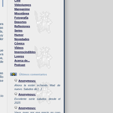
Cine
Videojuegos
Manganime
.
Miscelánea
Fotografía
Deportes
ara
Reflexiones
sas
Series
da,
muy
Humor
der
Novedades
Cómics
Vídeos
que
Imprescindibles
eva
Logros
ba,
Acerca de...
 de
Podcast
las
Últimos comentarios
llo
ese
Anonymous:
Ahora la están echando Mad de
nuevo. Saludos de [...]
Anonymous:
cio
Excelente serie saludos desde el
2025
Anonymous:
Vaya, pues por ese precio no creo