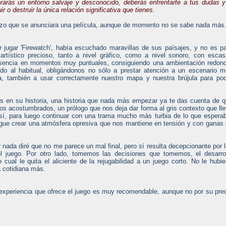
lorarás un entorno salvaje y desconocido, deberás enfrentarte a tus dudas y
 o destruir la única relación significativa que tienes.
hizo que se anunciara una película, aunque de momento no se sabe nada más
r jugar 'Firewatch', había escuchado maravillas de sus paísajes, y no es p
artístico precioso, tanto a nivel gráfico, como a nivel sonoro, con esca
esencia en momentos muy puntuales, consiguiendo una ambientación redon
ido al habitual, obligándonos no sólo a prestar atención a un escenario 
, también a usar correctamente nuestro mapa y nuestra brújula para po
s en su historia, una historia que nada más empezar ya te das cuenta de 
s acostumbrados, un prólogo que nos deja dar forma al gris contexto que ll
 así, para luego continuar con una trama mucho más turbia de lo que espera
igue crear una atmósfera opresiva que nos mantiene en tensión y con ganas
ar nada diré que no me parece un mal final, pero sí resulta decepcionante por 
l juego. Por otro lado, tomemos las decisiones que tomemos, el desarro
 cual le quita el aliciente de la rejugabilidad a un juego corto. No le hubi
a cotidiana más.
 experiencia que ofrece el juego es muy recomendable, aunque no por su pre