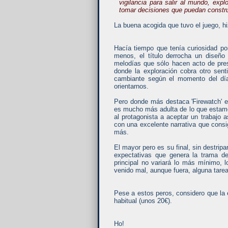
vigilancia para salir al mundo, exp
tomar decisiones que puedan construir
La buena acogida que tuvo el juego, 
Hacía tiempo que tenía curiosidad po
menos, el título derrocha un diseño 
melodías que sólo hacen acto de pr
donde la exploración cobra otro sent
cambiante según el momento del día
orientarnos.
Pero donde más destaca 'Firewatch' e
es mucho más adulta de lo que estamo
al protagonista a aceptar un trabajo
con una excelente narrativa que cons
más.
El mayor pero es su final, sin destrip
expectativas que genera la trama de
principal no variará lo más mínimo, lo
venido mal, aunque fuera, alguna tare
Pese a estos peros, considero que la
habitual (unos 20€).
Ho!