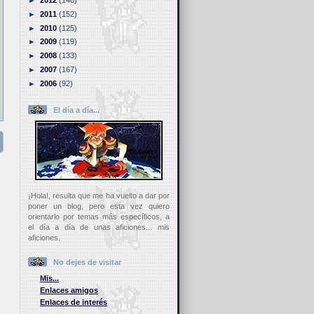
►
2012
(148)
►
2011
(152)
►
2010
(125)
►
2009
(119)
►
2008
(133)
►
2007
(167)
►
2006
(92)
El día a día...
¡Hola!, resulta que me ha vuelto a dar por
poner un blog, pero esta vez quiero
orientarlo por temas más específicos, a
el día a día de unas aficiones... mis
aficiones.
No dejes de visitar
Mis...
Enlaces amigos
Enlaces de interés