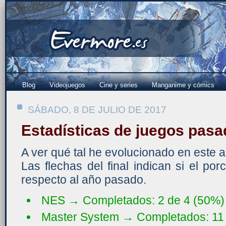
Blog
Videojuegos
Cine y series
Manganime y cómics
SÁBADO, 8 DE JULIO DE 2017
Estadísticas de juegos pas
A ver qué tal he evolucionado en este a
Las flechas del final indican si el po
respecto al año pasado.
NES → Completados: 2 de 4 (50%)
Master System → Completados: 11 