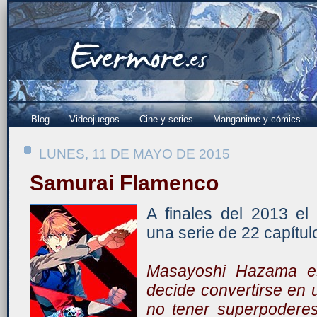
Blog
Videojuegos
Cine y series
Manganime y cómics
LUNES, 11 DE MAYO DE 2015
Samurai Flamenco
A finales del 2013 el
una serie de 22 capítul
Masayoshi Hazama e
decide convertirse en
no tener superpoderes