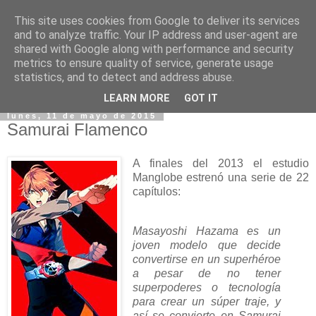
This site uses cookies from Google to deliver its services
and to analyze traffic. Your IP address and user-agent are
shared with Google along with performance and security
metrics to ensure quality of service, generate usage
statistics, and to detect and address abuse.
▼
LEARN MORE
GOT IT
lunes, 11 de mayo de 2015
Samurai Flamenco
A finales del 2013 el estudio
Manglobe estrenó una serie de 22
capítulos:
Masayoshi Hazama es un
joven modelo que decide
convertirse en un superhéroe
a pesar de no tener
superpoderes o tecnología
para crear un súper traje, y
así se convierte en Samurai