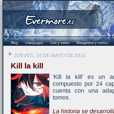
Blog
Videojuegos
Cine y series
Manganime y cómics
JUEVES, 14 DE MAYO DE 2015
Kill la kill
'Kill la kill' es un 
compuesto por 24 cap
cuenta con una adap
tomos.
La historia se desarroll