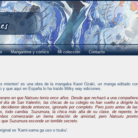
es
Manganime y cómics
Mi colección
Contacto
es mienten' es una obra de la mangaka Kaori Ozaki, un manga editado c
o y que aquí en España lo ha traído Milky way ediciones.
 verano en que Natsuru tenía once años. Desde que rechazó a una compañera
l día de San Valentín, las chicas de su colegio no han vuelto a dirigirle la
y decidieron desde entonces, ignorarle por completo. Pero justo antes de las
s, todo cambia. Suzumura, la chica más alta de su clase, de repente, le
mbos comenzarán un tierna relación de amistad, pero Natsuru pronto
á que Suzumura esconde un terrible secreto.
original es 'Kami-sama ga uso o tsuku'.