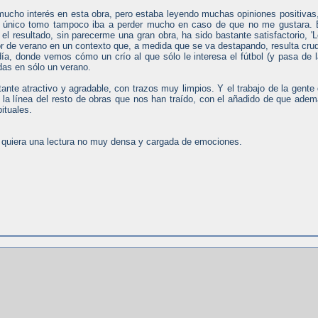
mucho interés en esta obra, pero estaba leyendo muchas opiniones positivas
 único tomo tampoco iba a perder mucho en caso de que no me gustara. 
el resultado, sin parecerme una gran obra, ha sido bastante satisfactorio, '
or de verano en un contexto que, a medida que se va destapando, resulta cru
 día, donde vemos cómo un crío al que sólo le interesa el fútbol (y pasa de 
das en sólo un verano.
stante atractivo y agradable, con trazos muy limpios. Y el trabajo de la gente
 la línea del resto de obras que nos han traído, con el añadido de que ade
bituales.
quiera una lectura no muy densa y cargada de emociones.