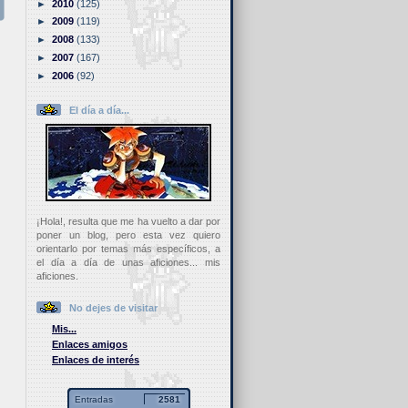
►
2010
(125)
►
2009
(119)
►
2008
(133)
►
2007
(167)
►
2006
(92)
El día a día...
¡Hola!, resulta que me ha vuelto a dar por
poner un blog, pero esta vez quiero
orientarlo por temas más específicos, a
el día a día de unas aficiones... mis
aficiones.
No dejes de visitar
Mis...
Enlaces amigos
Enlaces de interés
Entradas
2581