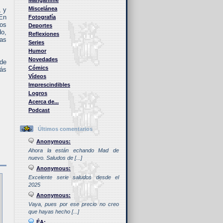
Manganime
Miscelánea
, y
En
Fotografía
Los
Deportes
do,
Reflexiones
las
Series
Humor
Novedades
 de
Cómics
más
Vídeos
Imprescindibles
Logros
Acerca de...
Podcast
Últimos comentarios
Anonymous:
Ahora la están echando Mad de
nuevo. Saludos de [...]
Anonymous:
Excelente serie saludos desde el
2025
Anonymous:
Vaya, pues por ese precio no creo
que hayas hecho [...]
ÉA: