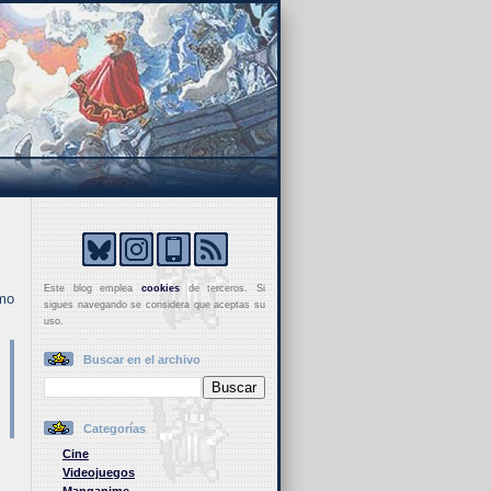
Este blog emplea
cookies
de terceros. Si
omo
sigues navegando se considera que aceptas su
uso.
Buscar en el archivo
Categorías
Cine
Videojuegos