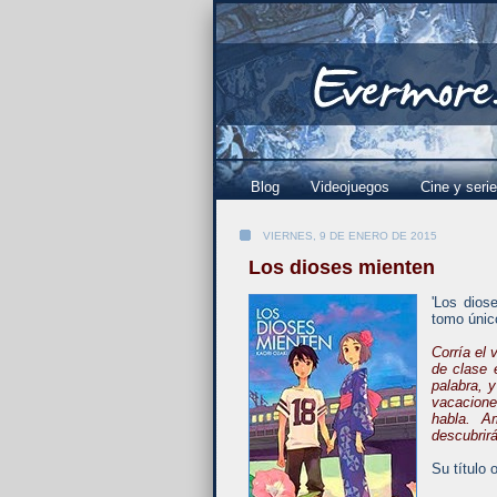
Blog
Videojuegos
Cine y seri
VIERNES, 9 DE ENERO DE 2015
Los dioses mienten
'Los dios
tomo únic
Corría el
de clase e
palabra, 
vacacione
habla. A
descubrir
Su título 