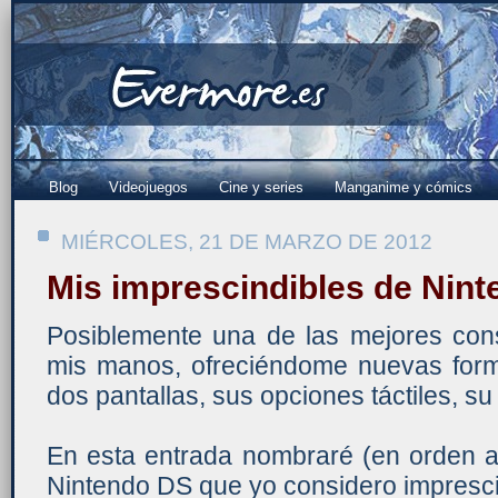
Blog
Videojuegos
Cine y series
Manganime y cómics
MIÉRCOLES, 21 DE MARZO DE 2012
Mis imprescindibles de Nin
Posiblemente una de las mejores co
mis manos, ofreciéndome nuevas form
dos pantallas, sus opciones táctiles, su 
En esta entrada nombraré (en orden al
Nintendo DS que yo considero impresci