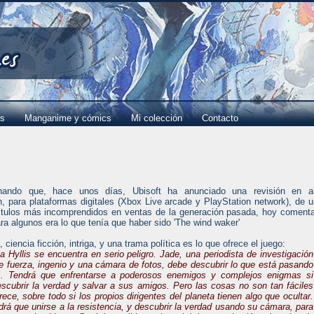
es
Manganime y cómics
Mi colección
Contacto
hando que, hace unos días, Ubisoft ha anunciado una revisión en al
ón, para plataformas digitales (Xbox Live arcade y PlayStation network), de 
ítulos más incomprendidos en ventas de la generación pasada, hoy coment
ara algunos era lo que tenía que haber sido 'The wind waker'
 ciencia ficción, intriga, y una trama política es lo que ofrece el juego:
ta Hyllis se encuentra en serio peligro. Jade, una periodista de investigación
e fuerza, ingenio y una cámara de fotos, debe descubrir lo que está pasando
s. Tendrá que enfrentarse a poderosos enemigos y complejos enigmas si
escubrir la verdad y salvar a sus amigos. Pero las cosas no son tan fáciles
ece, sobre todo si los propios dirigentes del planeta tienen algo que ocultar.
drá que unirse a la resistencia, y descubrir la verdad usando su cámara, para