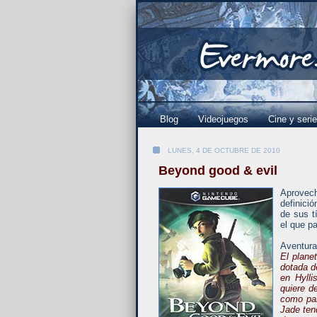
Blog
Videojuegos
Cine y seri
LUNES, 4 DE OCTUBRE DE 2010
Beyond good & evil
Aprovec
definici
de sus t
el que p
Aventura,
El plane
dotada d
en Hylli
quiere d
como par
Jade ten