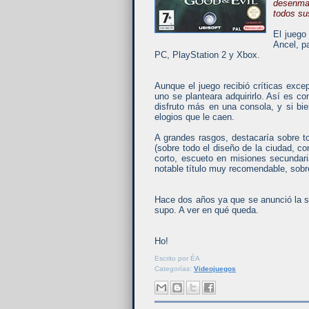
desenmas
todos su
El juego
Ancel, p
PC, PlayStation 2 y Xbox.
Aunque el juego recibió críticas exc
uno se planteara adquirirlo. Así es 
disfruto más en una consola, y si bi
elogios que le caen.
A grandes rasgos, destacaría sobre t
(sobre todo el diseño de la ciudad, c
corto, escueto en misiones secundar
notable título muy recomendable, sobre
Hace dos años ya que se anunció la s
supo. A ver en qué queda.
Ho!
Escrito por
ÉA
Categorías:
Videojuegos