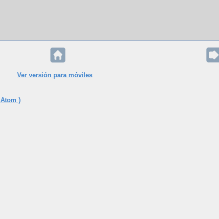
Ver versión para móviles
 Atom )