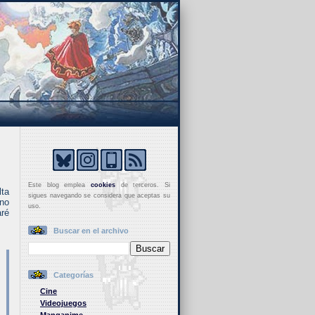
Este blog emplea
cookies
de terceros. Si
ta
sigues navegando se considera que aceptas su
uno
uso.
aré
Buscar en el archivo
Categorías
Cine
Videojuegos