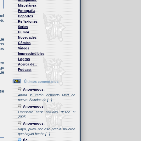
Manganime
Miscelánea
Fotografía
hel
Deportes
be,
Reflexiones
Series
Humor
Novedades
que
Cómics
los
mes
Vídeos
Imprescindibles
Logros
ico
Acerca de...
lgo
Podcast
que
Últimos comentarios
Anonymous:
 se
Ahora la están echando Mad de
nuevo. Saludos de [...]
Anonymous:
Excelente serie saludos desde el
2025
Anonymous:
Vaya, pues por ese precio no creo
que hayas hecho [...]
ÉA: