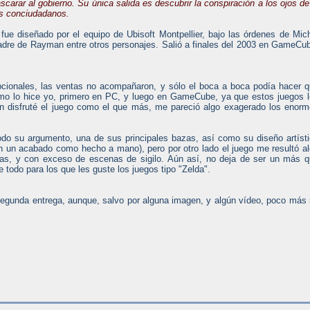
carar al gobierno. Su única salida es descubrir la conspiración a los ojos de
s conciudadanos.
 fue diseñado por el equipo de Ubisoft Montpellier, bajo las órdenes de Mic
adre de Rayman entre otros personajes. Salió a finales del 2003 en GameCu
epcionales, las ventas no acompañaron, y sólo el boca a boca podía hacer 
como lo hice yo, primero en PC, y luego en GameCube, ya que estos juegos 
en disfruté el juego como el que más, me pareció algo exagerado los enor
odo su argumento, una de sus principales bazas, así como su diseño artíst
on un acabado como hecho a mano), pero por otro lado el juego me resultó a
ias, y con exceso de escenas de sigilo. Aún así, no deja de ser un más 
 todo para los que les guste los juegos tipo "Zelda".
egunda entrega, aunque, salvo por alguna imagen, y algún vídeo, poco más