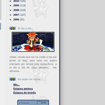
►
2010
(125)
►
2009
(119)
►
2008
(133)
►
2007
(167)
►
2006
(92)
El día a día...
¡Hola!, resulta que me ha vuelto a dar por
poner un blog, pero esta vez quiero
orientarlo por temas más específicos, a
el día a día de unas aficiones... mis
aficiones.
No dejes de visitar
Mis...
Enlaces amigos
Enlaces de interés
Entradas
2581