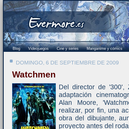
Blog
Videojuegos
Cine y series
Manganime y cómics
DOMINGO, 6 DE SEPTIEMBRE DE 2009
Watchmen
Del director de '300',
adaptación cinematogr
Alan Moore, 'Watchme
realizar, por fin, una 
obra del dibujante, au
proyecto antes del roda