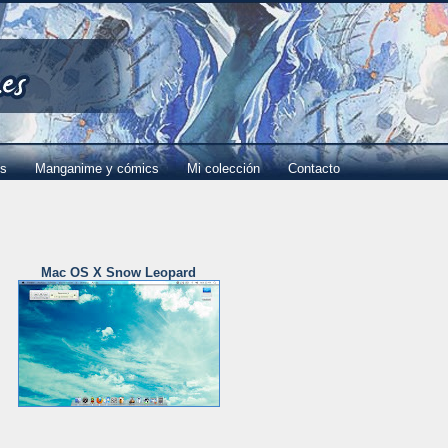
es
Manganime y cómics
Mi colección
Contacto
Mac OS X Snow Leopard