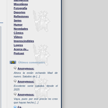
Manganime
Miscelánea
Fotografía
Deportes
Reflexiones
Series
Humor
Novedades
Cómics
Vídeos
Imprescindibles
Logros
Acerca de...
Podcast
Últimos comentarios
Anonymous:
Ahora la están echando Mad de
nuevo. Saludos de [...]
Anonymous:
Excelente serie saludos desde el
2025
Anonymous:
Vaya, pues por ese precio no creo
que hayas hecho [...]
ÉA: