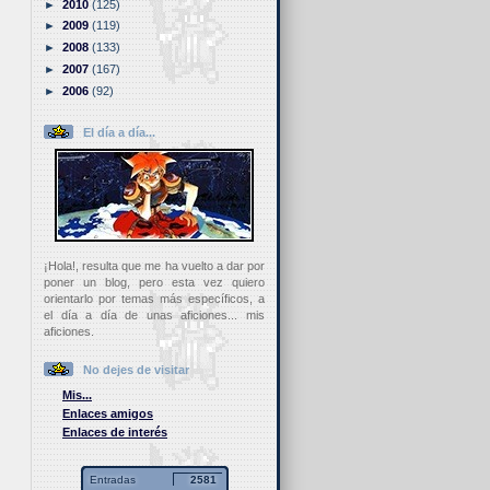
►
2010
(125)
►
2009
(119)
►
2008
(133)
►
2007
(167)
►
2006
(92)
El día a día...
¡Hola!, resulta que me ha vuelto a dar por
poner un blog, pero esta vez quiero
orientarlo por temas más específicos, a
el día a día de unas aficiones... mis
aficiones.
No dejes de visitar
Mis...
Enlaces amigos
Enlaces de interés
Entradas
2581