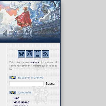
Este blog emplea
cookies
de terceros. Si
sigues navegando se considera que aceptas su
uso.
Buscar en el archivo
Categorías
Cine
Videojuegos