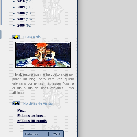
►
2010
(125)
►
2009
(119)
►
2008
(133)
►
2007
(167)
►
2006
(92)
El día a día...
¡Hola!, resulta que me ha vuelto a dar por
poner un blog, pero esta vez quiero
orientarlo por temas más específicos, a
el día a día de unas aficiones... mis
aficiones.
No dejes de visitar
Mis...
Enlaces amigos
Enlaces de interés
Entradas
2581