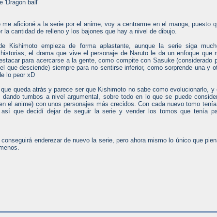
e 'Dragon ball'
me aficioné a la serie por el anime, voy a centrarme en el manga, puesto 
r la cantidad de relleno y los bajones que hay a nivel de dibujo.
e Kishimoto empieza de forma aplastante, aunque la serie siga much
e historias, el drama que vive el personaje de Naruto le da un enfoque que
estacar para acercarse a la gente, como compite con Sasuke (considerado 
el que desciende) siempre para no sentirse inferior, como sorprende una y o
de lo peor xD
 que queda atrás y parece ser que Kishimoto no sabe como evolucionarlo, y
s dando tumbos a nivel argumental, sobre todo en lo que se puede conside
en el anime) con unos personajes más crecidos. Con cada nuevo tomo tenía
o así que decidí dejar de seguir la serie y vender los tomos que tenía p
 conseguirá enderezar de nuevo la serie, pero ahora mismo lo único que pie
 menos.