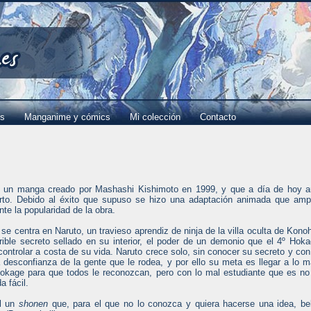
es
Manganime y cómics
Mi colección
Contacto
es un manga creado por Mashashi Kishimoto en 1999, y que a día de hoy 
erto. Debido al éxito que supuso se hizo una adaptación animada que amp
e la popularidad de la obra.
a se centra en Naruto, un travieso aprendiz de ninja de la villa oculta de Kono
rible secreto sellado en su interior, el poder de un demonio que el 4º Hok
controlar a costa de su vida. Naruto crece solo, sin conocer su secreto y con
a desconfianza de la gente que le rodea, y por ello su meta es llegar a lo 
Hokage para que todos le reconozcan, pero con lo mal estudiante que es no
a fácil.
l un
shonen
que, para el que no lo conozca y quiera hacerse una idea, b