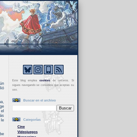
Este blog emplea
cookies
de terceros. Si
aún
sigues navegando se considera que aceptas su
lió
uso.
Buscar en el archivo
ha,
age
 el
más
 le
Categorías
Cine
Videojuegos
ebe