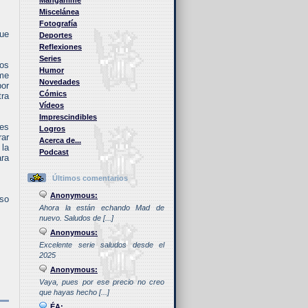
Manganime
Miscelánea
Fotografía
que
Deportes
Reflexiones
Series
os
Humor
 me
Novedades
por
Cómics
tra
Vídeos
Imprescindibles
 es
Logros
rar
Acerca de...
 la
Podcast
ara
Últimos comentarios
Anonymous:
nso
Ahora la están echando Mad de
nuevo. Saludos de [...]
Anonymous:
Excelente serie saludos desde el
2025
Anonymous:
Vaya, pues por ese precio no creo
que hayas hecho [...]
ÉA: