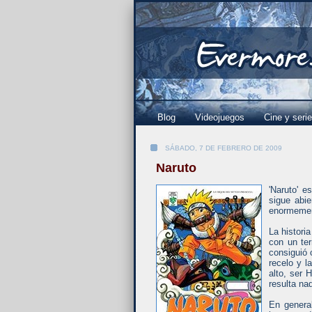
Blog
Videojuegos
Cine y seri
SÁBADO, 7 DE FEBRERO DE 2009
Naruto
'Naruto' 
sigue abi
enormement
La histori
con un ter
consiguió 
recelo y l
alto, ser 
resulta nad
En genera