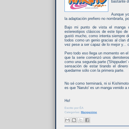
bastante d
Aunque yo 
la adaptación prefiero no nombrarla, po
Bajo mi punto de vista el manga d
estereotipos clásicos de este tipo d
gustó mucho, como intenta siempre d
todos como un genio gracias al clan d
vez pese a ser capaz de lo mejor y... 
Pero todo eso llega un momento en el
que la serie comenzó unos derrotero
como una segunda parte ('Shippuden' 
sensación de estar tirando el diner
quedarme sólo con la primera parte.
No sé como terminará, ni si Kishimoto
es que 'Naruto' es un manga venido a
Ho!
Escrito por
ÉA
Categorías:
Manganime