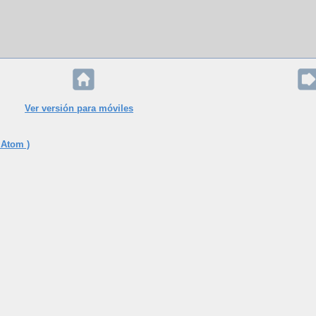
Ver versión para móviles
 Atom )