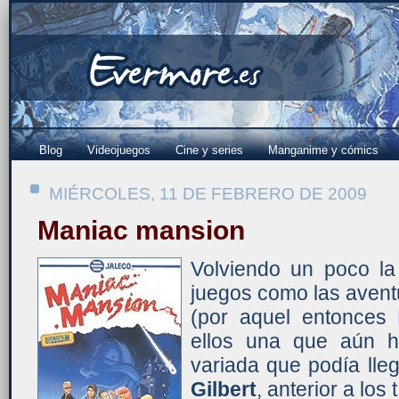
Blog
Videojuegos
Cine y series
Manganime y cómics
MIÉRCOLES, 11 DE FEBRERO DE 2009
Maniac mansion
Volviendo un poco la
juegos como las avent
(por aquel entonces 
ellos una que aún h
variada que podía lle
Gilbert
, anterior a los