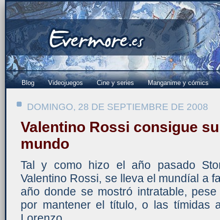
Blog
Videojuegos
Cine y series
Manganime y cómics
DOMINGO, 28 DE SEPTIEMBRE DE 2008
Valentino Rossi consigue su
mundo
Tal y como hizo el año pasado Ston
Valentino Rossi, se lleva el mundíal a f
año donde se mostró intratable, pese
por mantener el título, o las tímidas
Lorenzo.