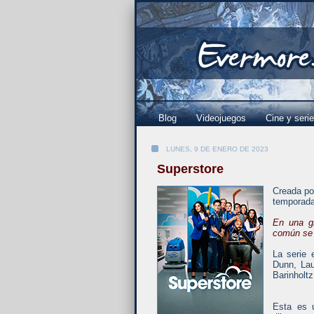
Blog
Videojuegos
Cine y seri
LUNES, 9 DE ENERO DE 2023
Superstore
Creada po
temporada
En una g
común se s
La serie 
Dunn, Lau
Barinholt
Esta es 