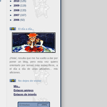
►
2010
(125)
►
2009
(119)
►
2008
(133)
►
2007
(167)
►
2006
(92)
El día a día...
¡Hola!, resulta que me ha vuelto a dar por
poner un blog, pero esta vez quiero
orientarlo por temas más específicos, a
el día a día de unas aficiones... mis
aficiones.
No dejes de visitar
Mis...
Enlaces amigos
Enlaces de interés
Entradas
2581