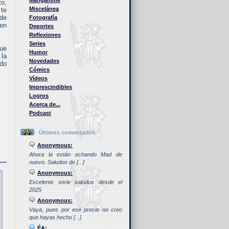
Manganime
to,
Miscelánea
te
 de
Fotografía
en
Deportes
Reflexiones
Series
que
Humor
 la
Novedades
ado
Cómics
Vídeos
Imprescindibles
Logros
Acerca de...
Podcast
Últimos comentarios
Anonymous:
Ahora la están echando Mad de
nuevo. Saludos de [...]
Anonymous:
Excelente serie saludos desde el
2025
Anonymous:
Vaya, pues por ese precio no creo
que hayas hecho [...]
ÉA: