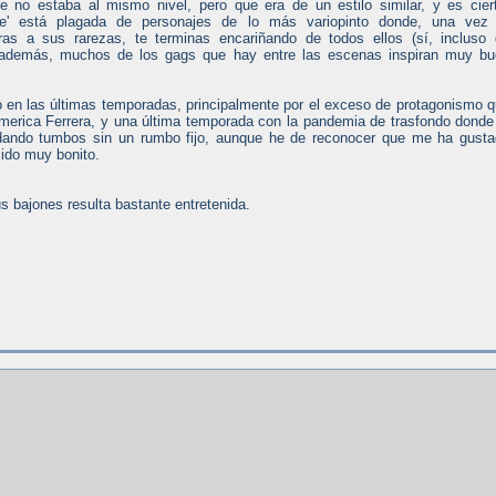
ue no estaba al mismo nivel, pero que era de un estilo similar, y es cier
ore' está plagada de personajes de lo más variopinto donde, una vez 
as a sus rarezas, te terminas encariñando de todos ellos (sí, incluso
 además, muchos de los gags que hay entre las escenas inspiran muy bu
do en las últimas temporadas, principalmente por el exceso de protagonismo 
merica Ferrera, y una última temporada con la pandemia de trasfondo donde
 dando tumbos sin un rumbo fijo, aunque he de reconocer que me ha gust
cido muy bonito.
s bajones resulta bastante entretenida.