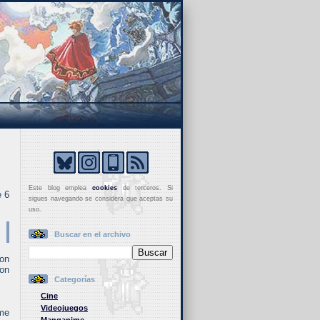
Este blog emplea
cookies
de terceros. Si
e 6
sigues navegando se considera que aceptas su
uso.
Buscar en el archivo
ton
Jon
Categorías
Cine
Videojuegos
 me