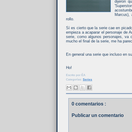
dijeron q
'Superst
acostumbr
Marcus),
rollo.
Sí es cierto que la serie cae en pica
empieza a acaparar el personaje de A
serie, como algunos personajes, va
mucho el final de la serie, me ha pare
En general una serie que incluso en su
Ho!
Escrito por
ÉA
Categorías:
Series
0 comentarios :
Publicar un comentario