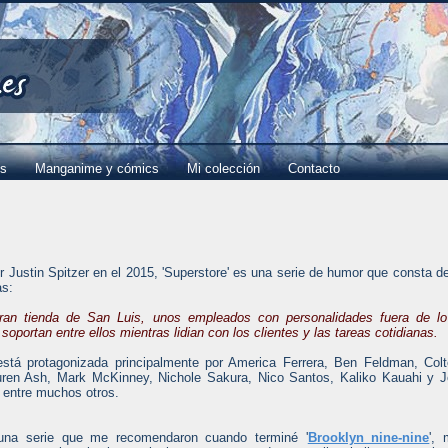
es
Manganime y cómics
Mi colección
Contacto
r Justin Spitzer en el 2015, 'Superstore' es una serie de humor que consta d
s:
ran tienda de San Luis, unos empleados con personalidades fuera de lo
oportan entre ellos mientras lidian con los clientes y las tareas cotidianas.
está protagonizada principalmente por America Ferrera, Ben Feldman, Col
ren Ash, Mark McKinney, Nichole Sakura, Nico Santos, Kaliko Kauahi y 
z entre muchos otros.
una serie que me recomendaron cuando terminé '
Brooklyn nine-nine
',