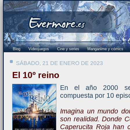
Blog
Videojuegos
Cine y series
Manganime y cómics
SÁBADO, 21 DE ENERO DE 2023
El 10º reino
En el año 2000 se 
compuesta por 10 epis
Imagina un mundo don
son realidad. Donde C
Caperucita Roja han c